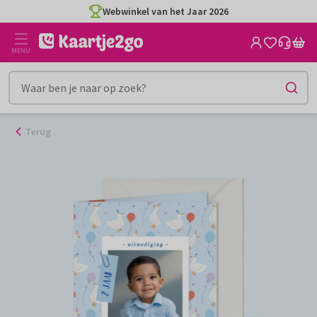
Ga
Webwinkel van het Jaar 2026
naar
de
MENU
inhoud
Terug