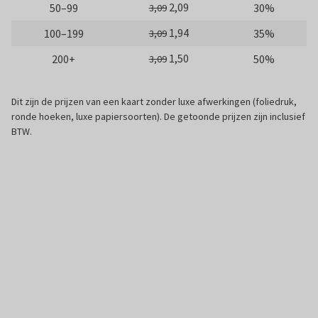
2,09
50–99
30%
3,09
1,94
100–199
35%
3,09
1,50
200+
50%
3,09
Dit zijn de prijzen van een kaart zonder luxe afwerkingen (foliedruk,
ronde hoeken, luxe papiersoorten). De getoonde prijzen zijn inclusief
BTW.