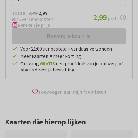
Totaal:
€ 2,99
Totaal:
3,09
2,99
€ 2,99
2,99
per stuk
p/st.
excl. verzendkosten
Bereken je prijs
Bewerk je kaart
Voor 21:00 uur besteld = vandaag verzonden
Meer kaarten = meer korting
Ontvang
GRATIS
een proefdruk van je ontwerp of
plaats direct je bestelling
Toevoegen aan mijn favorieten
Kaarten die hierop lijken