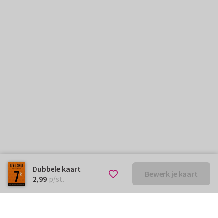
Dubbele kaart
Bewerk je kaart
€ 2,99
p/st.
2,99
p/st.