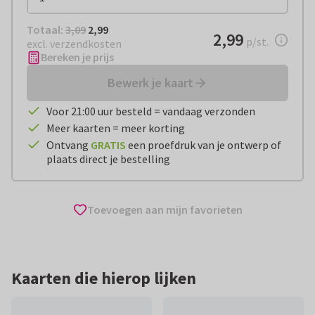
Totaal:
€ 2,99
Totaal:
3,09
2,99
€ 2,99
2,99
per stuk
p/st.
excl. verzendkosten
Bereken je prijs
Bewerk je kaart
Voor 21:00 uur besteld = vandaag verzonden
Meer kaarten = meer korting
Ontvang
GRATIS
een proefdruk van je ontwerp of
plaats direct je bestelling
Toevoegen aan mijn favorieten
Kaarten die hierop lijken