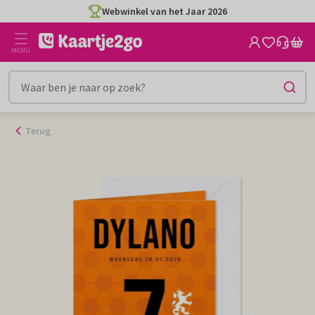
Ga
Webwinkel van het Jaar 2026
naar
de
MENU
inhoud
Terug