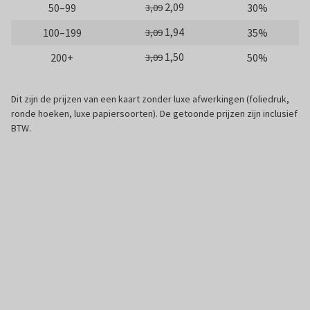
2,09
50–99
30%
3,09
1,94
100–199
35%
3,09
1,50
200+
50%
3,09
Dit zijn de prijzen van een kaart zonder luxe afwerkingen (foliedruk,
ronde hoeken, luxe papiersoorten). De getoonde prijzen zijn inclusief
BTW.