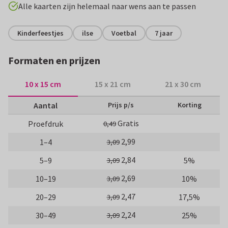
Alle kaarten zijn helemaal naar wens aan te passen
Kinderfeestjes
ilse
Voetbal
7 jaar
Formaten en prijzen
10 x 15 cm
15 x 21 cm
21 x 30 cm
Aantal
Prijs p/s
Korting
Gratis
Proefdruk
0,49
2,99
1–4
3,09
2,84
5–9
5%
3,09
2,69
10–19
10%
3,09
2,47
20–29
17,5%
3,09
2,24
30–49
25%
3,09