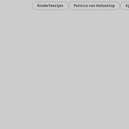
Kinderfeestjes
Patricia van Hulsentop
4 