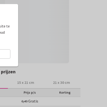
ite te
oud
prijzen
15 x 21 cm
21 x 30 cm
Prijs p/s
Korting
Gratis
0,49