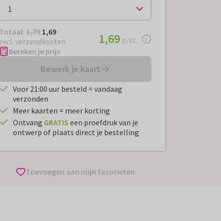
Totaal:
€ 1,69
Totaal:
1,79
1,69
€ 1,69
1,69
per stuk
p/st.
excl. verzendkosten
Bereken je prijs
Bewerk je kaart
Voor 21:00 uur besteld = vandaag
verzonden
Meer kaarten = meer korting
Ontvang
GRATIS
een proefdruk van je
ontwerp of plaats direct je bestelling
Toevoegen aan mijn favorieten