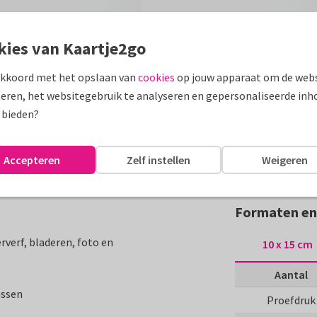
kies van Kaartje2go
akkoord met het opslaan van
cookies
op jouw apparaat om de webs
eren, het websitegebruik te analyseren en gepersonaliseerde inh
 bieden?
Accepteren
Zelf instellen
Weigeren
Formaten en 
verf, bladeren, foto en
10 x 15 cm
Aantal
assen
Proefdruk