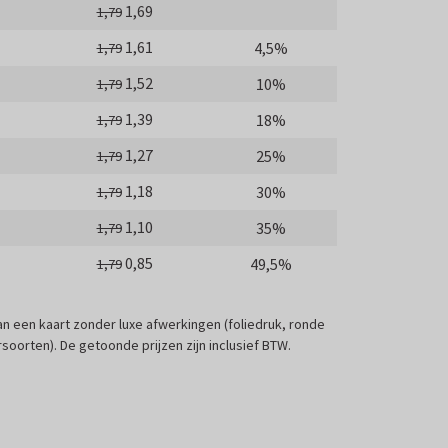
1,69
1,79
1,61
4,5%
1,79
1,52
10%
1,79
1,39
18%
1,79
1,27
25%
1,79
1,18
30%
1,79
1,10
35%
1,79
0,85
49,5%
1,79
 van een kaart zonder luxe afwerkingen (foliedruk, ronde
soorten). De getoonde prijzen zijn inclusief BTW.