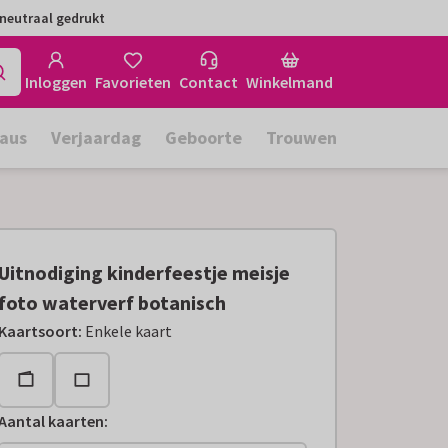
neutraal gedrukt
Inloggen
Favorieten
Contact
Winkelmand
aus
Verjaardag
Geboorte
Trouwen
Uitnodiging kinderfeestje meisje
foto waterverf botanisch
Kaartsoort
:
Enkele kaart
Aantal kaarten
: