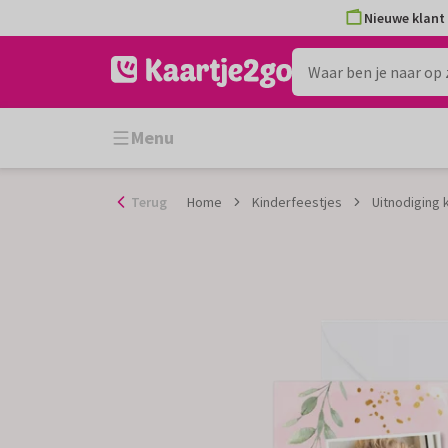
Ga
Nieuwe klant 
naar
de
inhoud
Menu
Terug
Home
Kinderfeestjes
Uitnodiging 