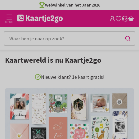
Ga
Ga
Webwinkel van het Jaar 2026
naar
naar
de
het
MENU
inhoud
filter
Kaartwereld is nu Kaartje2go
Nieuwe klant? 1e kaart gratis!