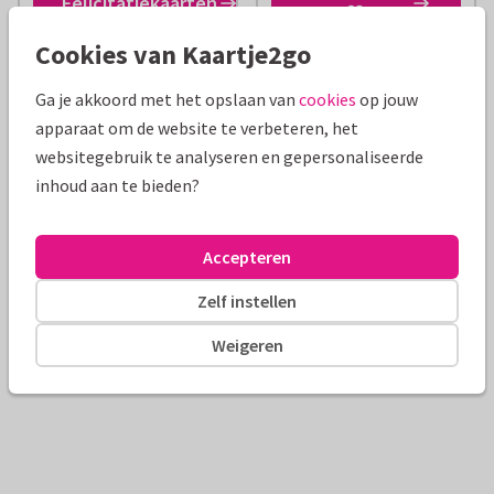
Felicitatiekaarten
❤️
Cookies van Kaartje2go
Ga je akkoord met het opslaan van
cookies
op jouw
apparaat om de website te verbeteren, het
websitegebruik te analyseren en gepersonaliseerde
Geboortekaartjes
Uitnodigingen
inhoud aan te bieden?
Best getest door KASSA
Accepteren
Zelf instellen
Weigeren