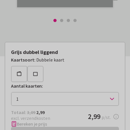
Grijs dubbel liggend
Kaartsoort
:
Dubbele kaart
Aantal kaarten
:
Totaal:
€ 2,99
Totaal:
3,09
2,99
€ 2,99
2,99
per stuk
p/st.
excl. verzendkosten
Bereken je prijs