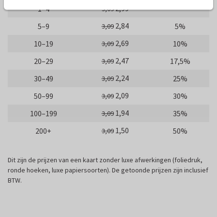
2,99
1–4
3,09
2,84
5–9
5%
3,09
2,69
10–19
10%
3,09
2,47
20–29
17,5%
3,09
2,24
30–49
25%
3,09
2,09
50–99
30%
3,09
1,94
100–199
35%
3,09
1,50
200+
50%
3,09
Dit zijn de prijzen van een kaart zonder luxe afwerkingen (foliedruk,
ronde hoeken, luxe papiersoorten). De getoonde prijzen zijn inclusief
BTW.