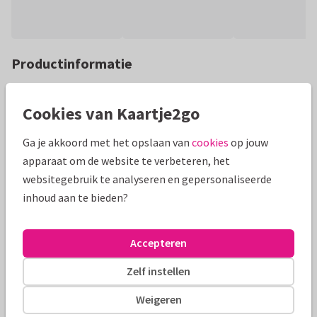
Productinformatie
Liggende dubbele kaart met een grijs vlak om helemaal zelf
in te vullen met foto's en / of tekst.
Cookies van Kaartje2go
Alle kaarten zijn helemaal naar wens aan te passen
Ga je akkoord met het opslaan van
cookies
op jouw
apparaat om de website te verbeteren, het
websitegebruik te analyseren en gepersonaliseerde
Kaart maken
Redactie Kaartje2go
inhoud aan te bieden?
Formaten en prijzen
Accepteren
10 x 15 cm
15 x 21 cm
21 x 30 cm
Zelf instellen
Aantal
Prijs p/s
Korting
Weigeren
Gratis
Proefdruk
0,49