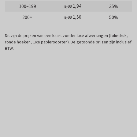
1,94
100–199
35%
3,09
1,50
200+
50%
3,09
Dit zijn de prijzen van een kaart zonder luxe afwerkingen (foliedruk,
ronde hoeken, luxe papiersoorten). De getoonde prijzen zijn inclusief
BTW.