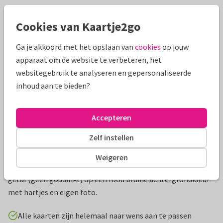
Mooie extra's bij je kaart
Cookies van Kaartje2go
Ga je akkoord met het opslaan van
cookies
op jouw
apparaat om de website te verbeteren, het
websitegebruik te analyseren en gepersonaliseerde
inhoud aan te bieden?
Accepteren
Zelf instellen
Productinformatie
Weigeren
Stijlvolle uitnodiging voor een 25 jarig huwelijk. Met gouden
getal (geen goudinkt) op een rood bruine achtergrondkleur
met hartjes en eigen foto.
Alle kaarten zijn helemaal naar wens aan te passen