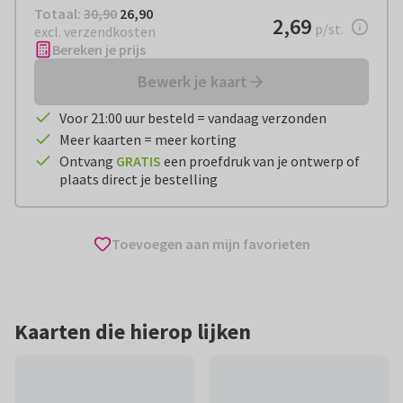
Totaal:
€ 26,90
Totaal:
30,90
26,90
€ 2,69
2,69
per stuk
p/st.
excl. verzendkosten
Bereken je prijs
Bewerk je kaart
Voor 21:00 uur besteld = vandaag verzonden
Meer kaarten = meer korting
Ontvang
GRATIS
een proefdruk van je ontwerp of
plaats direct je bestelling
Toevoegen aan mijn favorieten
Kaarten die hierop lijken