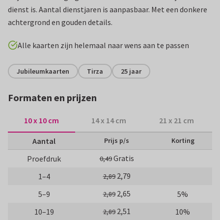
dienst is. Aantal dienstjaren is aanpasbaar. Met een donkere
achtergrond en gouden details.
Alle kaarten zijn helemaal naar wens aan te passen
Jubileumkaarten
Tirza
25 jaar
Formaten en prijzen
10 x 10 cm
14 x 14 cm
21 x 21 cm
Aantal
Prijs p/s
Korting
Gratis
Proefdruk
0,49
2,79
1–4
2,89
2,65
5–9
5%
2,89
2,51
10–19
10%
2,89