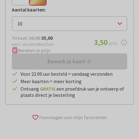
Aantal kaarten
:
Totaal:
€ 35,00
Totaal:
38,80
35,00
€ 3,50
3,50
per stuk
p/st.
excl. verzendkosten
Bereken je prijs
Bewerk je kaart
Voor 21:00 uur besteld = vandaag verzonden
Meer kaarten = meer korting
Ontvang
GRATIS
een proefdruk van je ontwerp of
plaats direct je bestelling
Toevoegen aan mijn favorieten