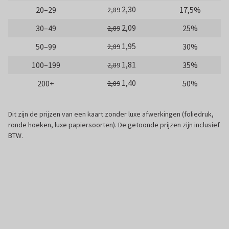
2,30
20–29
17,5%
2,89
2,09
30–49
25%
2,89
1,95
50–99
30%
2,89
1,81
100–199
35%
2,89
1,40
200+
50%
2,89
Dit zijn de prijzen van een kaart zonder luxe afwerkingen (foliedruk,
ronde hoeken, luxe papiersoorten). De getoonde prijzen zijn inclusief
BTW.