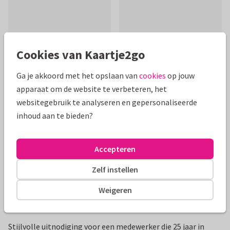
Cookies van Kaartje2go
Mooie extra's bij je kaart
Ga je akkoord met het opslaan van
cookies
op jouw
apparaat om de website te verbeteren, het
websitegebruik te analyseren en gepersonaliseerde
inhoud aan te bieden?
Accepteren
Zelf instellen
Weigeren
Productinformatie
Stijlvolle uitnodiging voor een medewerker die 25 jaar in