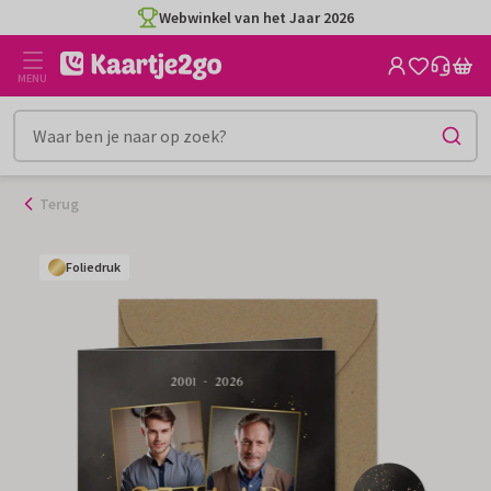
Ga
Webwinkel van het Jaar 2026
naar
de
MENU
inhoud
Terug
Foliedruk
Foliedruk
Foliedruk
Foliedruk
Foliedruk