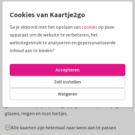
Mooie extra's bij je kaart
Cookies van Kaartje2go
Ga je akkoord met het opslaan van
cookies
op jouw
apparaat om de website te verbeteren, het
websitegebruik te analyseren en gepersonaliseerde
inhoud aan te bieden?
Accepteren
Zelf instellen
Productinformatie
Weigeren
Originele uitnodigingen een een kraft achtergrond (let op
geen echt kraftpapier) met grappige teksten, champagne
glazen, ringen en roze hartjes.
Alle kaarten zijn helemaal naar wens aan te passen