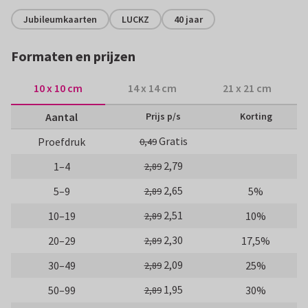
Jubileumkaarten
LUCKZ
40 jaar
Formaten en prijzen
10 x 10 cm
14 x 14 cm
21 x 21 cm
Aantal
Prijs p/s
Korting
Gratis
Proefdruk
0,49
2,79
1–4
2,89
2,65
5–9
5%
2,89
2,51
10–19
10%
2,89
2,30
20–29
17,5%
2,89
2,09
30–49
25%
2,89
1,95
50–99
30%
2,89