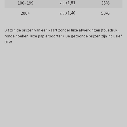
1,81
100–199
35%
2,89
1,40
200+
50%
2,89
Dit zijn de prijzen van een kaart zonder luxe afwerkingen (foliedruk,
ronde hoeken, luxe papiersoorten). De getoonde prijzen zijn inclusief
BTW.