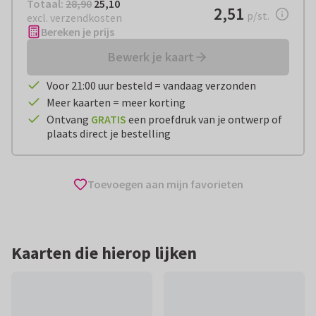
Totaal:
€ 25,10
Totaal:
28,90
25,10
€ 2,51
2,51
per stuk
p/st.
excl. verzendkosten
Bereken je prijs
Bewerk je kaart
Voor 21:00 uur besteld = vandaag verzonden
Meer kaarten = meer korting
Ontvang
GRATIS
een proefdruk van je ontwerp of
plaats direct je bestelling
Toevoegen aan mijn favorieten
Kaarten die hierop lijken