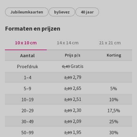
Jubileumkaarten
bylievez
40 jaar
Formaten en prijzen
10 x 10 cm
14 x 14 cm
21 x 21 cm
Aantal
Prijs p/s
Korting
Gratis
Proefdruk
0,49
2,79
1–4
2,89
2,65
5–9
5%
2,89
2,51
10–19
10%
2,89
2,30
20–29
17,5%
2,89
2,09
30–49
25%
2,89
1,95
50–99
30%
2,89