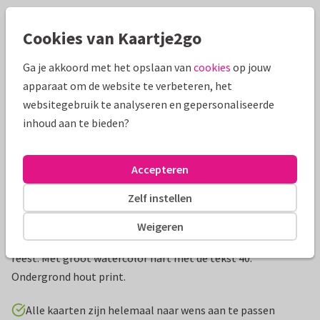
Mooie extra's bij je kaart
Cookies van Kaartje2go
Ga je akkoord met het opslaan van
cookies
op jouw
apparaat om de website te verbeteren, het
websitegebruik te analyseren en gepersonaliseerde
inhoud aan te bieden?
Accepteren
Zelf instellen
Productinformatie
Weigeren
Stijlvolle uitnodiging voor een 40 jarig huwelijksjubileum
feest. Met groot watercolor hart met de tekst 40.
Ondergrond hout print.
Alle kaarten zijn helemaal naar wens aan te passen