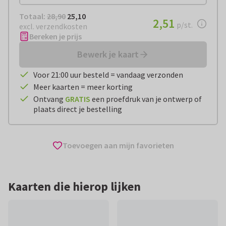
Totaal:
€ 25,10
Totaal:
28,90
25,10
€ 2,51
2,51
per stuk
p/st.
excl. verzendkosten
Bereken je prijs
Bewerk je kaart
Voor 21:00 uur besteld = vandaag verzonden
Meer kaarten = meer korting
Ontvang
GRATIS
een proefdruk van je ontwerp of
plaats direct je bestelling
Toevoegen aan mijn favorieten
Kaarten die hierop lijken