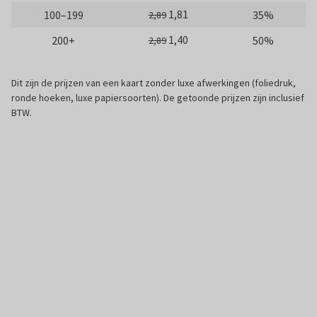
1,81
100–199
35%
2,89
1,40
200+
50%
2,89
Dit zijn de prijzen van een kaart zonder luxe afwerkingen (foliedruk,
ronde hoeken, luxe papiersoorten). De getoonde prijzen zijn inclusief
BTW.