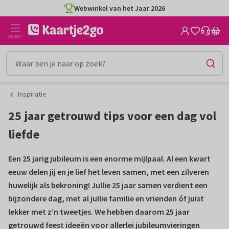
Ga
Ga
Webwinkel van het Jaar 2026
naar
naar
de
het
MENU
inhoud
filter
Inspiratie
25 jaar getrouwd tips voor een dag vol
liefde
Een 25 jarig jubileum is een enorme mijlpaal. Al een kwart
eeuw delen jij en je lief het leven samen, met een zilveren
huwelijk als bekroning! Jullie 25 jaar samen verdient een
bijzondere dag, met al jullie familie en vrienden óf juist
lekker met z’n tweetjes. We hebben daarom 25 jaar
getrouwd feest ideeën voor allerlei jubileumvieringen