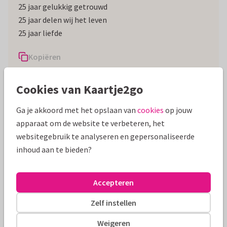
25 jaar gelukkig getrouwd
25 jaar delen wij het leven
25 jaar liefde
Kopiëren
Cookies van Kaartje2go
✍️ Laat je hier inspireren door meer
25 jaar getrouwd
teksten
.
Ga je akkoord met het opslaan van
cookies
op jouw
Feliciteren met 25 jaar samen
apparaat om de website te verbeteren, het
websitegebruik te analyseren en gepersonaliseerde
Vier je zelf geen jubileum, maar zijn mensen in je naaste
inhoud aan te bieden?
omgeving 25 jaar getrouwd? Dan is het hartstikke lief om
hier even bij stil te staan. Een zilveren huwelijk is namelijk
niet niks. Neem de tijd om een kaartje te schrijven, een
Accepteren
cadeautje te sturen of samen met het koppel hun liefde te
Zelf instellen
vieren.
Wat geef je bij een 25 jarig jubileum?
Weigeren