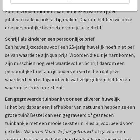
Zoveel jaar liefde vraagt om een bijzonder cadeautje. Maar
zo’n bijzonder moment kan het kiezen van een goed
jubileum cadeau ook lastig maken. Daarom hebben we onze
drie persoonlijke favorieten voor je uitgelicht.
Schrijf als kinderen een persoonlijke brief
Een huwelijkscadeau voor een 25-jarig huwelijk hoeft niet per
se van waarde te zijn qua prijs. Woorden die uit je hart komen,
zijn misschien nog veel waardevoller. Schrijf daarom een
persoonlijke brief aan je ouders en vertel hen dat je ze
waardeert. Vertel bijvoorbeeld wat ze je geleerd hebben en
waarom je trots op ze bent.
Een gegraveerde tuinbank voor een zilveren huwelijk
Is het bruidspaar een liefhebber van natuur en hebben ze een
grote tuin? Bestel dan een gegraveerd of gesneden
tuinbankje met een mooie tekst erin. Kies bijvoorbeeld voor
de tekst
‘Naam en Naam 25 jaar getrouwd’
of ga voor een
mooi gedicht over de liefde. Een tuinbankje is trouwens ook