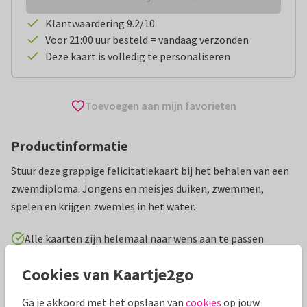
Klantwaardering 9.2/10
Voor 21:00 uur besteld = vandaag verzonden
Deze kaart is volledig te personaliseren
Toevoegen aan mijn favorieten
Productinformatie
Stuur deze grappige felicitatiekaart bij het behalen van een
zwemdiploma. Jongens en meisjes duiken, zwemmen,
spelen en krijgen zwemles in het water.
Alle kaarten zijn helemaal naar wens aan te passen
Cookies van Kaartje2go
Geslaagd kaarten
Babette Harms
Zwemdiploma
Ga je akkoord met het opslaan van
cookies
op jouw