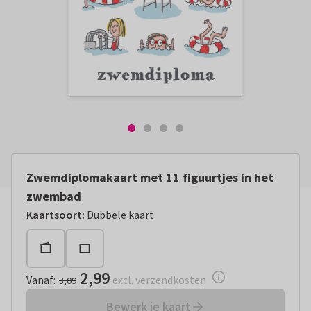
Zwemdiplomakaart met 11 figuurtjes in het
zwembad
Vanaf:
€ 2,99
excl. verzendkosten
Kaartsoort
:
Dubbele kaart
2,99
Vanaf
:
excl. verzendkosten
3,09
Bewerk je kaart