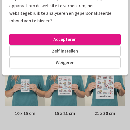
Specificaties bij deze kaart
apparaat om de website te verbeteren, het
websitegebruik te analyseren en gepersonaliseerde
Papiersoort:
Kies uit 6 luxe papiersoorten
inhoud aan te bieden?
Envelop:
Witte vensterenvelop
Accepteren
Adres:
Achterop de kaart
Zelf instellen
Formaten
Weigeren
10 x 15 cm
15 x 21 cm
21 x 30 cm