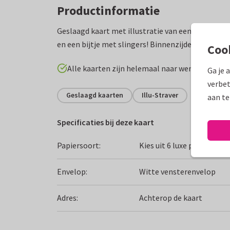
Productinformatie
Geslaagd kaart met illustratie van een muis met 
en een bijtje met slingers! Binnenzijde met bijpas
Coo
Alle kaarten zijn helemaal naar wens aan te p
Ga je 
verbet
Geslaagd kaarten
Illu-Straver
aan te
Specificaties bij deze kaart
Papiersoort:
Kies uit 6 luxe papiersoor
Envelop:
Witte vensterenvelop
Adres:
Achterop de kaart