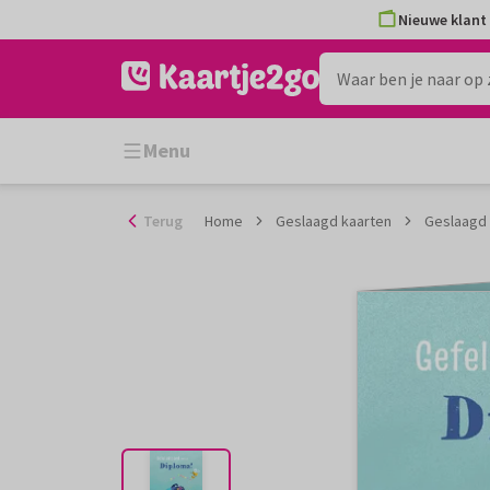
Ga
Nieuwe klant 
naar
de
inhoud
Menu
Terug
Home
Geslaagd kaarten
Geslaagd 