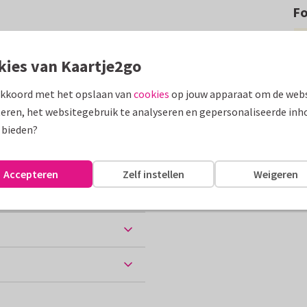
F
een feesttoeter in een rugtas
sende illustraties.
kies van Kaartje2go
assen
akkoord met het opslaan van
cookies
op jouw apparaat om de webs
eren, het websitegebruik te analyseren en gepersonaliseerde inh
 bieden?
Accepteren
Zelf instellen
Weigeren
ten