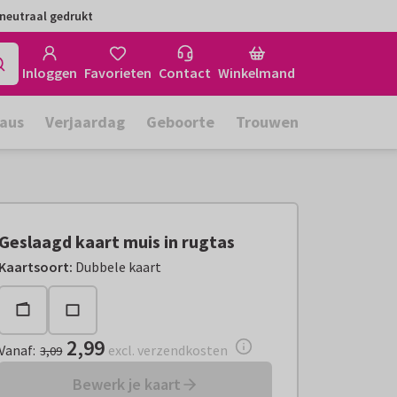
neutraal gedrukt
Inloggen
Favorieten
Contact
Winkelmand
aus
Verjaardag
Geboorte
Trouwen
Geslaagd kaart muis in rugtas
Vanaf:
€ 2,99
excl. verzendkosten
Kaartsoort
:
Dubbele kaart
2,99
Vanaf
:
excl. verzendkosten
3,09
Bewerk je kaart