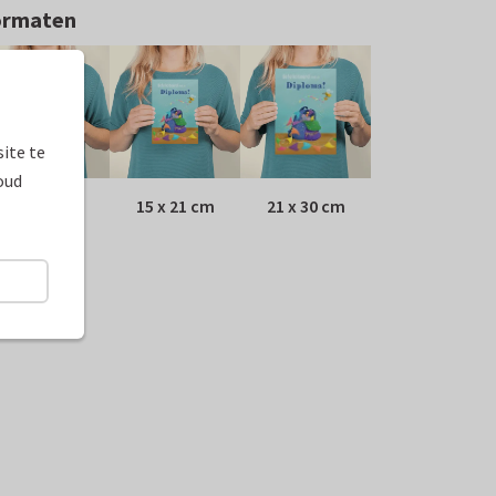
ormaten
ite te
oud
10 x 15 cm
15 x 21 cm
21 x 30 cm