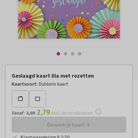
Geslaagd kaart lila met rozetten
Vanaf:
€ 2,79
excl. verzendkosten
Kaartsoort
:
Dubbele kaart
2,79
Vanaf
:
2,89
excl. verzendkosten
Bewerk je kaart
Klantwaardering 9.2/10