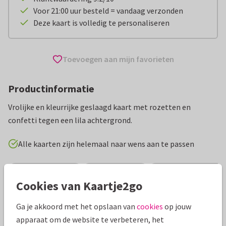
Voor 21:00 uur besteld = vandaag verzonden
Deze kaart is volledig te personaliseren
Toevoegen aan mijn favorieten
Productinformatie
Vrolijke en kleurrijke geslaagd kaart met rozetten en
confetti tegen een lila achtergrond.
Alle kaarten zijn helemaal naar wens aan te passen
Geslaagd kaarten
Lonneke Leever
Middelbare school
Cookies van Kaartje2go
Specificaties bij deze kaart
Ga je akkoord met het opslaan van
cookies
op jouw
apparaat om de website te verbeteren, het
Papiersoort:
Kies uit 6 luxe papiersoorten