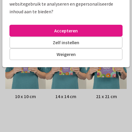
websitegebruik te analyseren en gepersonaliseerde
inhoud aan te bieden?
Envelop:
Witte vensterenvelop
Adres:
Achterop de kaart
Accepteren
Formaten
Zelf instellen
Weigeren
10 x 10 cm
14 x 14 cm
21 x 21 cm