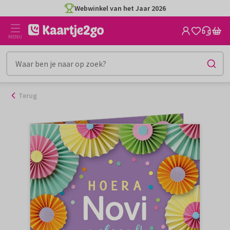
Ga
Webwinkel van het Jaar 2026
naar
de
MENU
inhoud
Terug