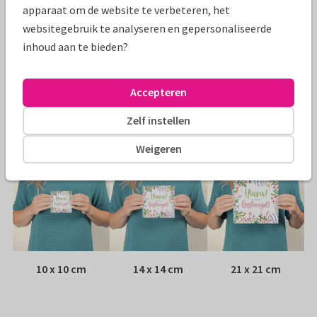
Specificaties bij deze kaart
apparaat om de website te verbeteren, het
websitegebruik te analyseren en gepersonaliseerde
Papiersoort:
Kies uit 6 luxe papiersoorten
inhoud aan te bieden?
Envelop:
Witte vensterenvelop
Accepteren
Adres:
Achterop de kaart
Zelf instellen
Formaten
Weigeren
10 x 10 cm
14 x 14 cm
21 x 21 cm