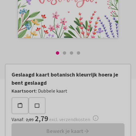
Geslaagd kaart botanisch kleurrijk hoera je
bent geslaagd
Vanaf:
€ 2,79
excl. verzendkosten
Kaartsoort
:
Dubbele kaart
2,79
Vanaf
:
excl. verzendkosten
2,89
Bewerk je kaart