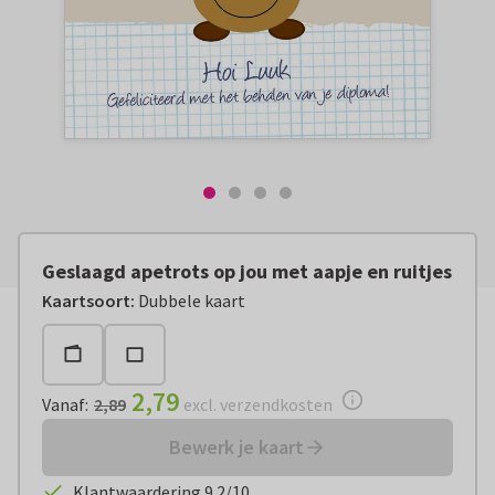
Geslaagd apetrots op jou met aapje en ruitjes
Vanaf:
€ 2,79
excl. verzendkosten
Kaartsoort
:
Dubbele kaart
2,79
Vanaf
:
2,89
excl. verzendkosten
Bewerk je kaart
Klantwaardering 9.2/10