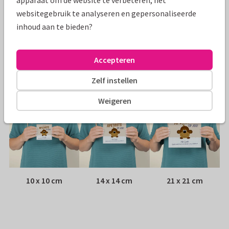
apparaat om de website te verbeteren, het
Papiersoort:
Kies uit 6 luxe papiersoorten
websitegebruik te analyseren en gepersonaliseerde
inhoud aan te bieden?
Envelop:
Witte vensterenvelop
Accepteren
Adres:
Achterop de kaart
Zelf instellen
Formaten
Weigeren
10 x 10 cm
14 x 14 cm
21 x 21 cm