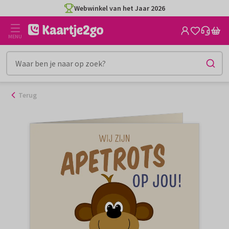
Ga
Webwinkel van het Jaar 2026
naar
de
MENU
inhoud
Terug