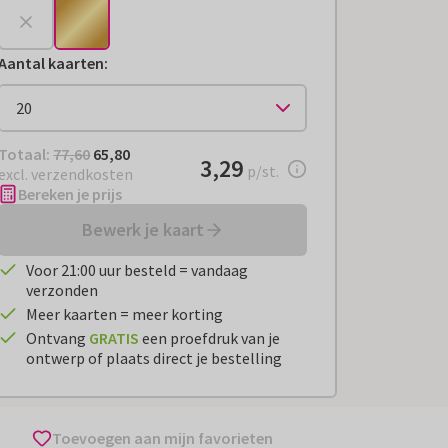
Aantal kaarten
:
Totaal:
€ 65,80
Totaal:
77,60
65,80
€ 3,29
3,29
per stuk
p/st.
excl. verzendkosten
Bereken je prijs
Bewerk je kaart
Voor 21:00 uur besteld = vandaag
verzonden
Meer kaarten = meer korting
Ontvang
GRATIS
een proefdruk van je
ontwerp of plaats direct je bestelling
Toevoegen aan mijn favorieten