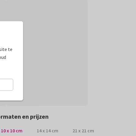
ite te
oud
rmaten en prijzen
10 x 10 cm
14 x 14 cm
21 x 21 cm