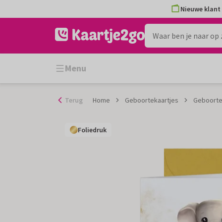
Ga
Nieuwe klant 
naar
de
inhoud
Menu
Terug
Home
Geboortekaartjes
Geboortek
Foliedruk
Foliedruk
Foliedruk
Foliedruk
Foliedruk