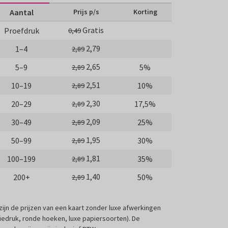
Aantal
Prijs p/s
Korting
Gratis
Proefdruk
0,49
2,79
1–4
2,89
2,65
5–9
5%
2,89
2,51
10–19
10%
2,89
2,30
20–29
17,5%
2,89
2,09
30–49
25%
2,89
1,95
50–99
30%
2,89
1,81
100–199
35%
2,89
1,40
200+
50%
2,89
 zijn de prijzen van een kaart zonder luxe afwerkingen
liedruk, ronde hoeken, luxe papiersoorten). De