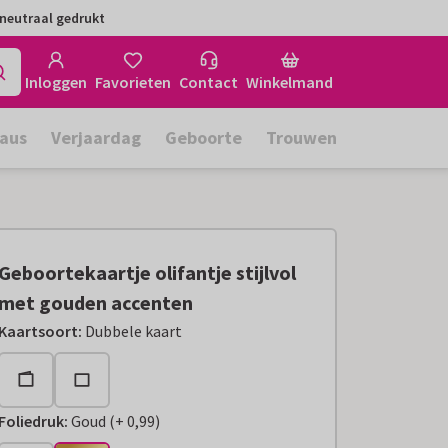
neutraal gedrukt
Inloggen
Favorieten
Contact
Winkelmand
aus
Verjaardag
Geboorte
Trouwen
Geboortekaartje olifantje stijlvol
met gouden accenten
Kaartsoort
:
Dubbele kaart
Foliedruk
:
Goud
(
+
0,99
)
+
€ 0,99