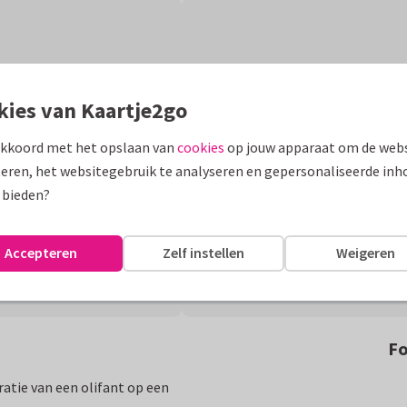
kies van Kaartje2go
akkoord met het opslaan van
cookies
op jouw apparaat om de webs
eren, het websitegebruik te analyseren en gepersonaliseerde inh
 bieden?
Accepteren
Zelf instellen
Weigeren
Fo
ratie van een olifant op een