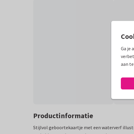
Coo
Ga je 
verbet
aan te
Productinformatie
Stijlvol geboortekaartje met een waterverf illust