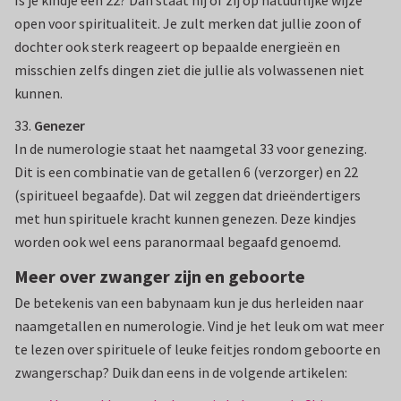
Is je kindje een 22? Dan staat hij of zij op natuurlijke wijze
open voor spiritualiteit. Je zult merken dat jullie zoon of
dochter ook sterk reageert op bepaalde energieën en
misschien zelfs dingen ziet die jullie als volwassenen niet
kunnen.
33.
Genezer
In de numerologie staat het naamgetal 33 voor genezing.
Dit is een combinatie van de getallen 6 (verzorger) en 22
(spiritueel begaafde). Dat wil zeggen dat drieëndertigers
met hun spirituele kracht kunnen genezen. Deze kindjes
worden ook wel eens paranormaal begaafd genoemd.
Meer over zwanger zijn en geboorte
De betekenis van een babynaam kun je dus herleiden naar
naamgetallen en numerologie. Vind je het leuk om wat meer
te lezen over spirituele of leuke feitjes rondom geboorte en
zwangerschap? Duik dan eens in de volgende artikelen: