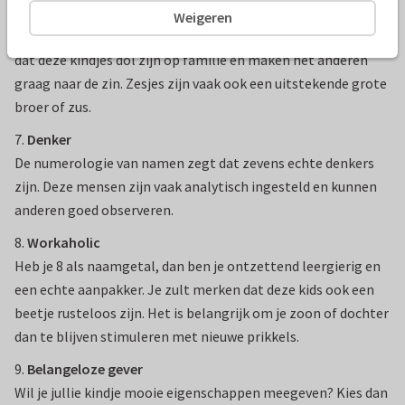
6.
Verzorger
Weigeren
Kindjes met het naamgetal 6 zijn erg zorgzaam. Je zult zien
dat deze kindjes dol zijn op familie en maken het anderen
graag naar de zin. Zesjes zijn vaak ook een uitstekende grote
broer of zus.
7.
Denker
De numerologie van namen zegt dat zevens echte denkers
zijn. Deze mensen zijn vaak analytisch ingesteld en kunnen
anderen goed observeren.
8.
Workaholic
Heb je 8 als naamgetal, dan ben je ontzettend leergierig en
een echte aanpakker. Je zult merken dat deze kids ook een
beetje rusteloos zijn. Het is belangrijk om je zoon of dochter
dan te blijven stimuleren met nieuwe prikkels.
9.
Belangeloze
gever
Wil je jullie kindje mooie eigenschappen meegeven? Kies dan