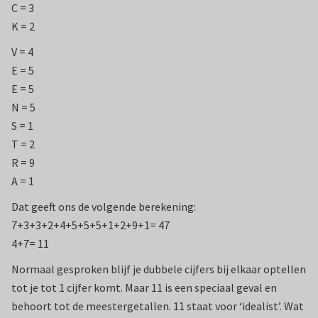
C = 3
K = 2
V = 4
E = 5
E = 5
N = 5
S = 1
T = 2
R = 9
A = 1
Dat geeft ons de volgende berekening:
7+3+3+2+4+5+5+5+1+2+9+1= 47
4+7= 11
Normaal gesproken blijf je dubbele cijfers bij elkaar optellen
tot je tot 1 cijfer komt. Maar 11 is een speciaal geval en
behoort tot de meestergetallen. 11 staat voor ‘idealist’. Wat