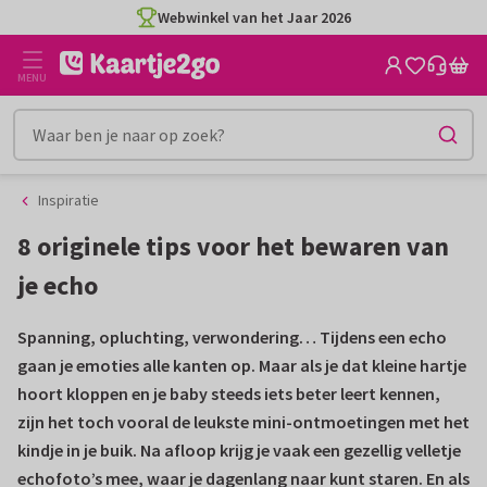
Ga
Ga
naar
naar
CO2-neutraal gedrukt
de
het
MENU
inhoud
filter
Inspiratie
8 originele tips voor het bewaren van
je echo
Spanning, opluchting, verwondering… Tijdens een echo
gaan je emoties alle kanten op. Maar als je dat kleine hartje
hoort kloppen en je baby steeds iets beter leert kennen,
zijn het toch vooral de leukste mini-ontmoetingen met het
kindje in je buik. Na afloop krijg je vaak een gezellig velletje
echofoto’s mee, waar je dagenlang naar kunt staren. En als