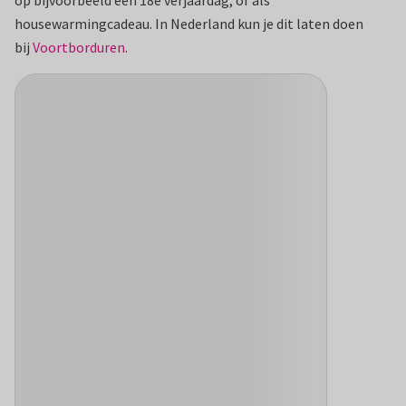
op bijvoorbeeld een 18e verjaardag, of als
housewarmingcadeau. In Nederland kun je dit laten doen
bij
Voortborduren
.