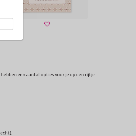
hebben een aantal opties voor je op een rijtje
echt).