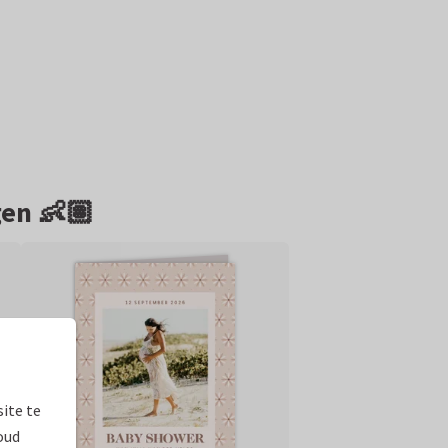
en 👶🏽
ite te
oud