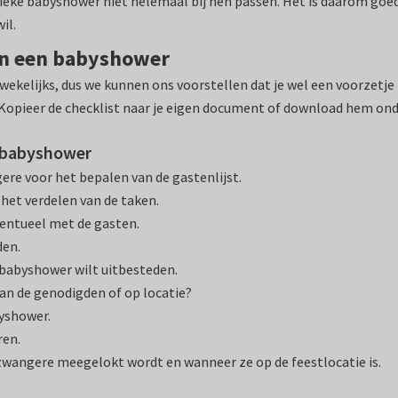
eke babyshower niet helemaal bij hen passen. Het is daarom goe
il.
van een babyshower
wekelijks, dus we kunnen ons voorstellen dat je wel een voorzetje
Kopieer de checklist naar je eigen document of download hem onde
n babyshower
re voor het bepalen van de gastenlijst.
het verdelen van de taken.
ventueel met de gasten.
den.
 babyshower wilt uitbesteden.
 van de genodigden of op locatie?
byshower.
ren.
zwangere meegelokt wordt en wanneer ze op de feestlocatie is.