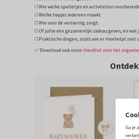
◻️ Wie welke spelletjes en activiteiten voorbereid
◻️ Welke hapjes iedereen maakt.
◻️ Wie voor de versiering zorgt.
◻️ Of jullie een gezamenlijk cadeau geven, en wat j
◻️ Praktische dingen, zoals wie er meehelpt met
✅ Download ook onze
checklist voor het organi
Ontdek
Coo
Ga je 
verbet