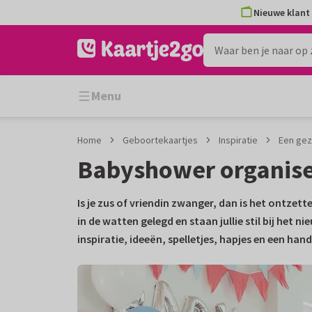
Ga
Ga
Nieuwe klant 
naar
naar
de
het
inhoud
filter
Menu
Home
Geboortekaartjes
Inspiratie
Een gez
Babyshower organiser
Is je zus of vriendin zwanger, dan is het ontze
in de watten gelegd en staan jullie stil bij het 
inspiratie, ideeën, spelletjes, hapjes en een ha