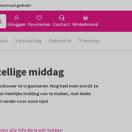
neutraal gedrukt
Inloggen
Favorieten
Contact
Winkelmand
aus
Verjaardag
Geboorte
Trouwen
zellige middag
byshower te organiseren. Nog heel even wordt ze
r een heerlijke middag van te maken, met leuke
l verder voor onze tips!
n: alle info die je wilt hebben