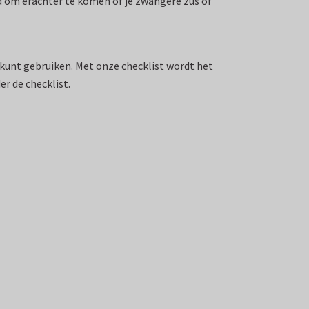
d om erachter te komen of je zwangere zus of
 kunt gebruiken. Met onze checklist wordt het
r de checklist.