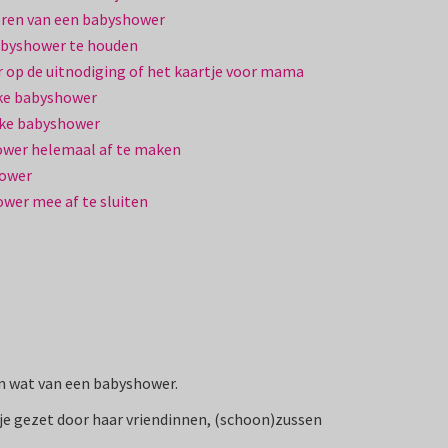
seren van een babyshower
abyshower te houden
 op de uitnodiging of het kaartje voor mama
uke babyshower
jke babyshower
ower helemaal af te maken
hower
wer mee af te sluiten
 en wat van een babyshower.
je gezet door haar vriendinnen, (schoon)zussen