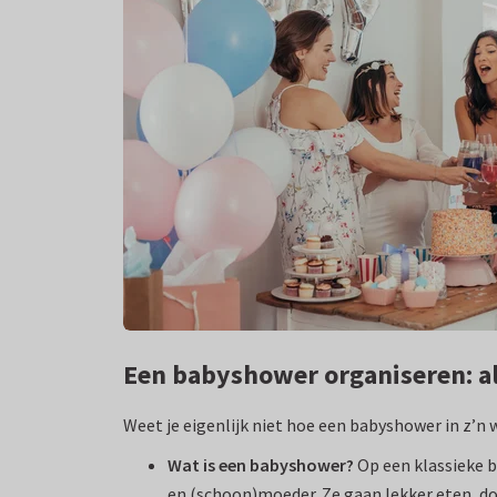
Een babyshower organiseren: all
Weet je eigenlijk niet hoe een babyshower in z’n
Wat is een babyshower
?
Op een klassieke b
en (schoon)moeder. Ze gaan lekker eten, do