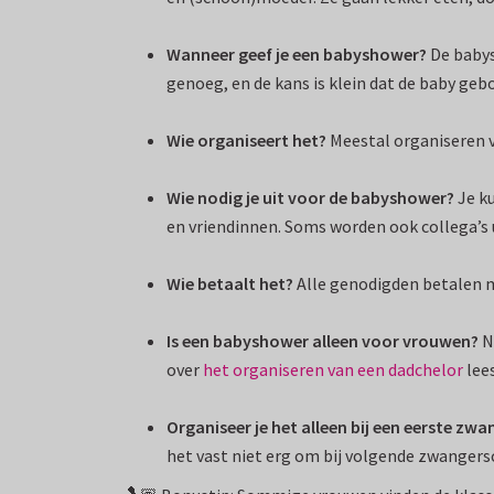
Wanneer geef je een babyshower
?
De babys
genoeg, en de kans is klein dat de baby geb
Wie organiseert het?
Meestal organiseren v
Wie nodig je uit voor
de
babyshower
?
Je ku
en vriendinnen. Soms worden ook collega’s u
Wie betaalt het?
Alle genodigden betalen m
Is een
babyshower alleen voor vrouwen
?
N
over
het organiseren van een dadchelor
lee
Organiseer je het alleen bij een eerste zw
het vast niet erg om bij volgende zwanger