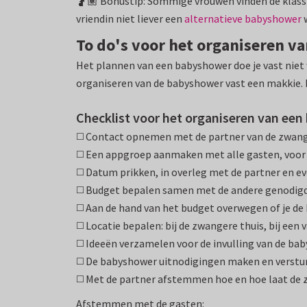
🤰🏽 Bonustip: Sommige vrouwen vinden de klassi
vriendin niet liever een
alternatieve babyshower
w
To do's voor het organiseren 
Het plannen van een babyshower doe je vast niet 
organiseren van de babyshower vast een makkie. 
Checklist voor het organiseren van ee
◻️ Contact opnemen met de partner van de zwange
◻️ Een appgroep aanmaken met alle gasten, voor 
◻️ Datum prikken, in overleg met de partner en e
◻️ Budget bepalen samen met de andere genodig
◻️ Aan de hand van het budget overwegen of je de
◻️ Locatie bepalen: bij de zwangere thuis, bij een
◻️ Ideeën verzamelen voor de invulling van de ba
◻️ De babyshower uitnodigingen maken en verstu
◻️ Met de partner afstemmen hoe en hoe laat de 
Afstemmen met de gasten: