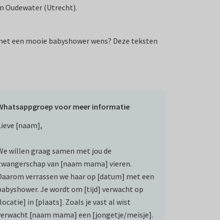
n Oudewater (Utrecht).
 met een mooie babyshower wens? Deze teksten
Whatsappgroep voor meer informatie
Lieve [naam],
We willen graag samen met jou de
zwangerschap van [naam mama] vieren.
Daarom verrassen we haar op [datum] met een
babyshower. Je wordt om [tijd] verwacht op
locatie] in [plaats]. Zoals je vast al wist
verwacht [naam mama] een [jongetje/meisje].