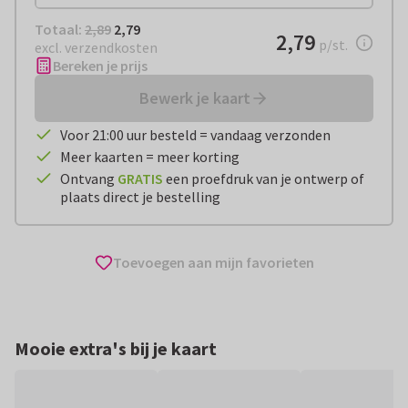
Totaal:
€ 2,79
Totaal:
2,89
2,79
€ 2,79
2,79
per stuk
p/st.
excl. verzendkosten
Bereken je prijs
Bewerk je kaart
Voor 21:00 uur besteld = vandaag verzonden
Meer kaarten = meer korting
Ontvang
GRATIS
een proefdruk van je ontwerp of
plaats direct je bestelling
Toevoegen aan mijn favorieten
Mooie extra's bij je kaart