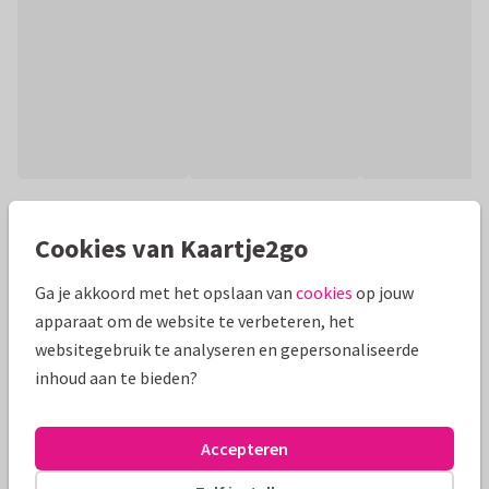
Productinformatie
Cookies van Kaartje2go
Leuk template om een eigen vierkante fotocollagekaart
mee te maken. Met ruimte voor 8 eigen foto's, die in
Ga je akkoord met het opslaan van
cookies
op jouw
vierkante vakjes worden gezet. Met hartjes.
apparaat om de website te verbeteren, het
websitegebruik te analyseren en gepersonaliseerde
Alle kaarten zijn helemaal naar wens aan te passen
inhoud aan te bieden?
Fotokaarten
ilse
Accepteren
Formaten en prijzen