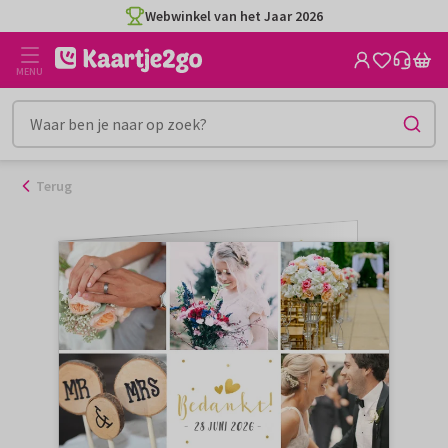
Ga
Webwinkel van het Jaar 2026
naar
de
MENU
inhoud
Terug