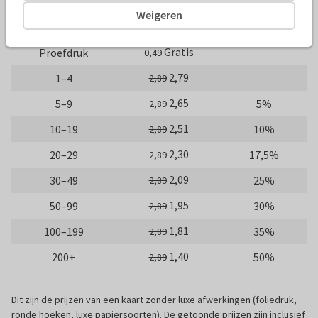
Weigeren
Aantal
Prijs p/s
Korting
Gratis
Proefdruk
0,49
2,79
1–4
2,89
2,65
5–9
5%
2,89
2,51
10–19
10%
2,89
2,30
20–29
17,5%
2,89
2,09
30–49
25%
2,89
1,95
50–99
30%
2,89
1,81
100–199
35%
2,89
1,40
200+
50%
2,89
Dit zijn de prijzen van een kaart zonder luxe afwerkingen (foliedruk,
ronde hoeken, luxe papiersoorten). De getoonde prijzen zijn inclusief