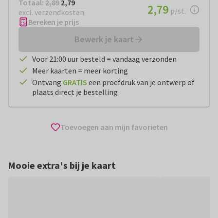
Totaal:
€ 2,79
Totaal:
2,89
2,79
€ 2,79
2,79
per stuk
p/st.
excl. verzendkosten
Bereken je prijs
Bewerk je kaart
Voor 21:00 uur besteld = vandaag verzonden
Meer kaarten = meer korting
Ontvang
GRATIS
een proefdruk van je ontwerp of
plaats direct je bestelling
Toevoegen aan mijn favorieten
Mooie extra's bij je kaart