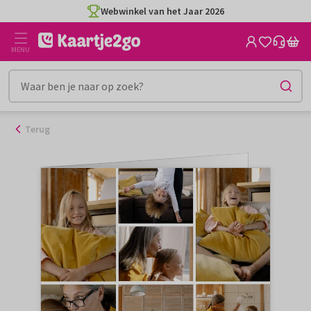
Ga
Webwinkel van het Jaar 2026
naar
de
MENU
inhoud
Terug