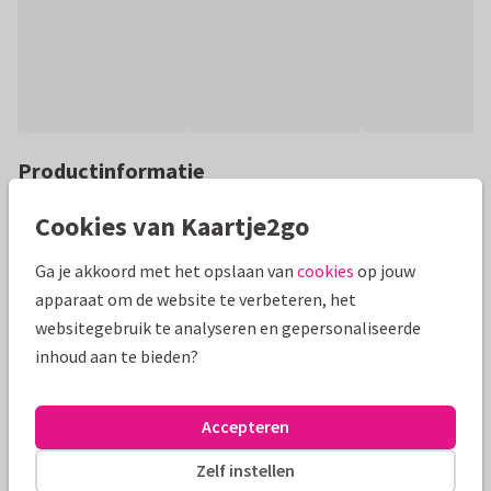
Productinformatie
Handig fotosjabloon waarmee je gemakkelijk een eigen
Cookies van Kaartje2go
persoonlijke fotokaart maakt met 9 eigen foto's op een
vierkante kaart
Ga je akkoord met het opslaan van
cookies
op jouw
apparaat om de website te verbeteren, het
Alle kaarten zijn helemaal naar wens aan te passen
websitegebruik te analyseren en gepersonaliseerde
inhoud aan te bieden?
Fotokaarten
ilse
Accepteren
Formaten en prijzen
Zelf instellen
10 x 10 cm
14 x 14 cm
21 x 21 cm