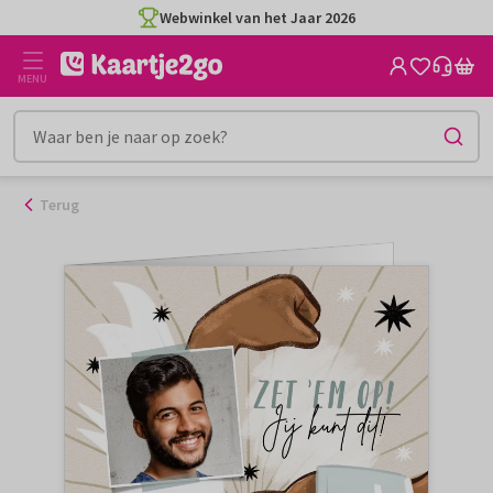
Ga
Webwinkel van het Jaar 2026
naar
de
MENU
inhoud
Terug