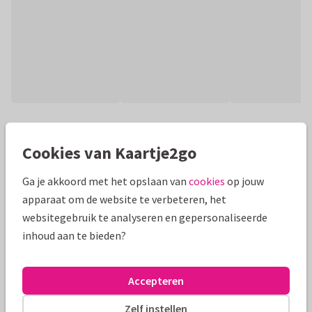
Productinformatie
Cookies van Kaartje2go
Stoere kaart met sterke arm, spierballen, ziekenhuisoutfit
en verband om iemand kracht toe te wensen in het
Ga je akkoord met het opslaan van
cookies
op jouw
ziekenhuis!
apparaat om de website te verbeteren, het
websitegebruik te analyseren en gepersonaliseerde
Alle kaarten zijn helemaal naar wens aan te passen
inhoud aan te bieden?
Fotokaarten
Renee geeft vorm
Accepteren
Formaten en prijzen
Zelf instellen