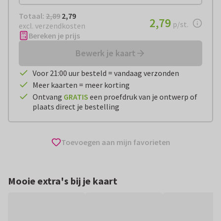
Totaal:
€ 2,79
Totaal:
2,89
2,79
€ 2,79
2,79
per stuk
p/st.
excl. verzendkosten
Bereken je prijs
Bewerk je kaart
Voor 21:00 uur besteld = vandaag verzonden
Meer kaarten = meer korting
Ontvang
GRATIS
een proefdruk van je ontwerp of
plaats direct je bestelling
Toevoegen aan mijn favorieten
Mooie extra's bij je kaart