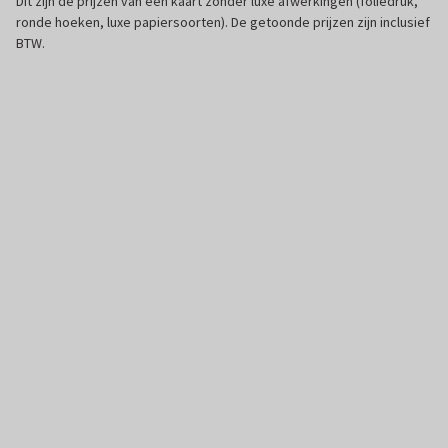
Dit zijn de prijzen van een kaart zonder luxe afwerkingen (foliedruk,
ronde hoeken, luxe papiersoorten). De getoonde prijzen zijn inclusief
BTW.