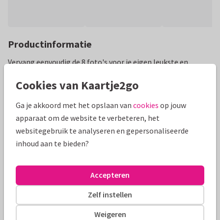
Productinformatie
Vervang eenvoudig de 8 foto's voor je eigen leukste en
mooiste foto's en zet aan de binnenzijde een persoonlijke
Cookies van Kaartje2go
tekst of nog meer foto's.
Ga je akkoord met het opslaan van
cookies
op jouw
Alle kaarten zijn helemaal naar wens aan te passen
apparaat om de website te verbeteren, het
websitegebruik te analyseren en gepersonaliseerde
Fotokaarten
Manique
inhoud aan te bieden?
Formaten en prijzen
Accepteren
10 x 15 cm
15 x 21 cm
21 x 30 cm
Zelf instellen
Aantal
Prijs p/s
Korting
Weigeren