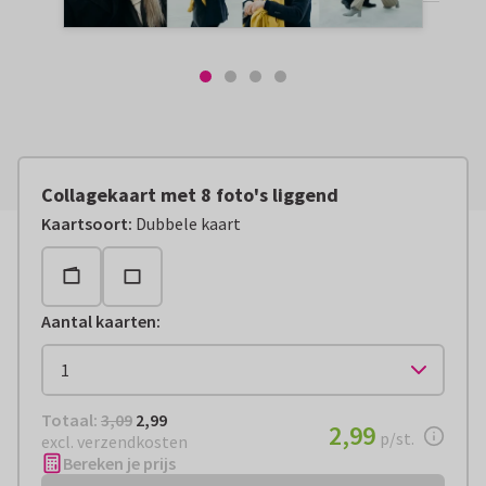
Collagekaart met 8 foto's liggend
Kaartsoort
:
Dubbele kaart
Aantal kaarten
:
Totaal:
€ 2,99
Totaal:
3,09
2,99
€ 2,99
2,99
per stuk
p/st.
excl. verzendkosten
Bereken je prijs