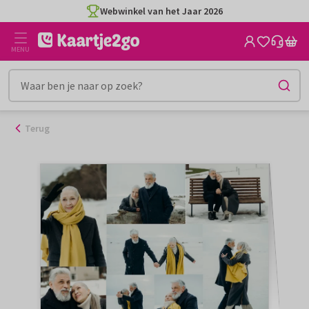
Ga
Webwinkel van het Jaar 2026
naar
de
MENU
inhoud
Terug