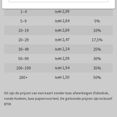
Gratis
Proefdruk
0,49
2,99
1–4
3,09
2,84
5–9
5%
3,09
2,69
10–19
10%
3,09
2,47
20–29
17,5%
3,09
2,24
30–49
25%
3,09
2,09
50–99
30%
3,09
1,94
100–199
35%
3,09
1,50
200+
50%
3,09
Dit zijn de prijzen van een kaart zonder luxe afwerkingen (foliedruk,
ronde hoeken, luxe papiersoorten). De getoonde prijzen zijn inclusief
BTW.