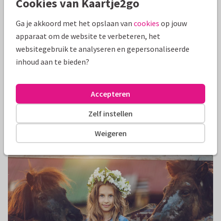
Cookies van Kaartje2go
Ga je akkoord met het opslaan van
cookies
op jouw
apparaat om de website te verbeteren, het
websitegebruik te analyseren en gepersonaliseerde
inhoud aan te bieden?
Tips voor een cake smash fotoshoot
Accepteren
Wordt jouw zoon of dochter 1 jaar en lijkt het je leuk om hier
een bijzonder moment van te maken? Doe dan een cake
Zelf instellen
smash en l...
Lees verder
Weigeren