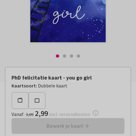
PhD felicitatie kaart - you go girl
Vanaf:
€ 2,99
excl. verzendkosten
Kaartsoort
:
Dubbele kaart
2,99
Vanaf
:
excl. verzendkosten
3,09
Bewerk je kaart