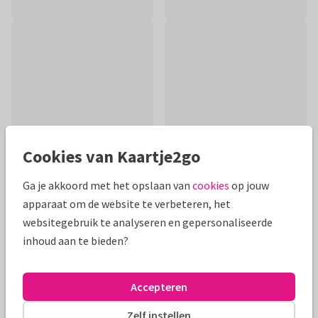
Cookies van Kaartje2go
Ga je akkoord met het opslaan van
cookies
op jouw
apparaat om de website te verbeteren, het
Productinformatie
websitegebruik te analyseren en gepersonaliseerde
Multi-inzetbare kaart voor je zus, vriendin, nicht, tante,
inhoud aan te bieden?
vriendin of collega. Voor een nieuwe baan, promotie, bul,
diploma, rijbewijs. You go girl!
Accepteren
Alle kaarten zijn helemaal naar wens aan te passen
Zelf instellen