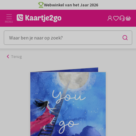
Ga
Webwinkel van het Jaar 2026
naar
de
MENU
inhoud
Terug