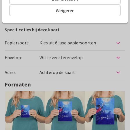
Weigeren
Felicitatiekaarten
isontwerp
Nieuwe baan
Specificaties bij deze kaart
Papiersoort:
Kies uit 6 luxe papiersoorten
Envelop:
Witte vensterenvelop
Adres:
Achterop de kaart
Formaten