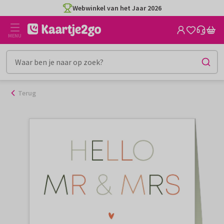
Ga
Webwinkel van het Jaar 2026
naar
de
MENU
inhoud
Terug