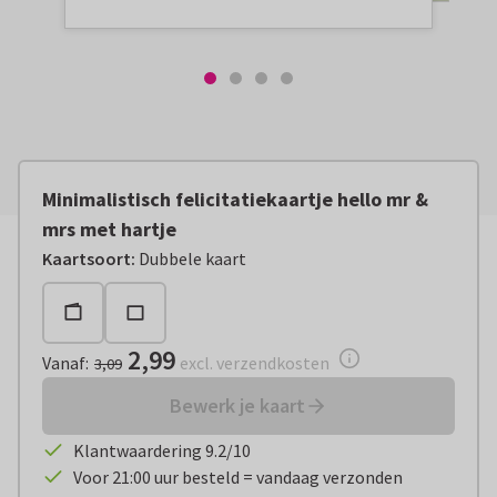
Minimalistisch felicitatiekaartje hello mr &
mrs met hartje
Vanaf:
€ 2,99
excl. verzendkosten
Kaartsoort
:
Dubbele kaart
2,99
Vanaf
:
excl. verzendkosten
3,09
Bewerk je kaart
Klantwaardering 9.2/10
Voor 21:00 uur besteld = vandaag verzonden