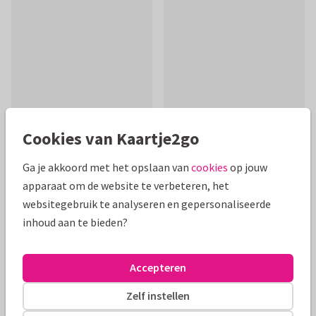
Cookies van Kaartje2go
Ga je akkoord met het opslaan van
cookies
op jouw
Productinformatie
apparaat om de website te verbeteren, het
websitegebruik te analyseren en gepersonaliseerde
Feliciteer het pasgetrouwde stel met dit strakke
inhoud aan te bieden?
minimalistische kaartje! Met trendy kleuren en een klein
hartje.
Accepteren
Alle kaarten zijn helemaal naar wens aan te passen
Zelf instellen
Felicitatiekaarten
Tirza
Getrouwd
Geregistreerd 