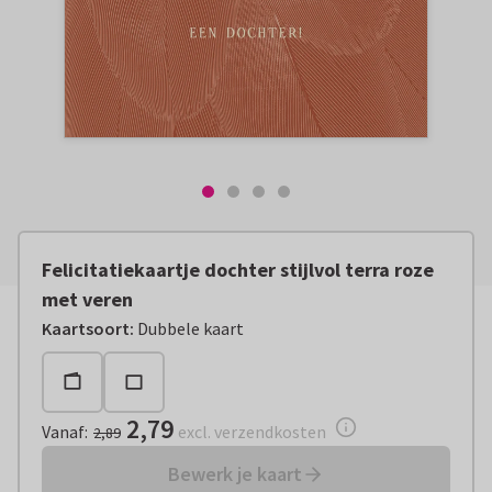
Felicitatiekaartje dochter stijlvol terra roze
met veren
Vanaf:
€ 2,79
excl. verzendkosten
Kaartsoort
:
Dubbele kaart
2,79
Vanaf
:
excl. verzendkosten
2,89
Bewerk je kaart