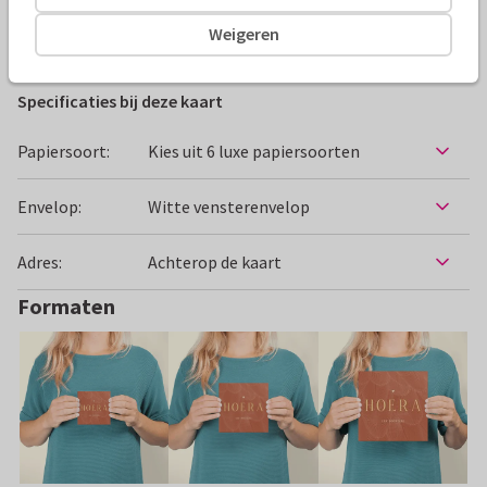
Weigeren
Felicitatiekaarten
Manique
Geboorte
Specificaties bij deze kaart
Papiersoort:
Kies uit 6 luxe papiersoorten
Envelop:
Witte vensterenvelop
Adres:
Achterop de kaart
Formaten