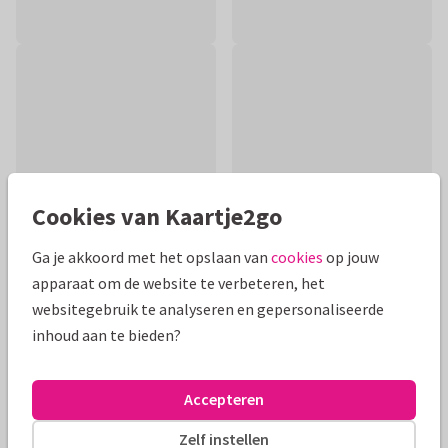
Cookies van Kaartje2go
Ga je akkoord met het opslaan van
cookies
op jouw
apparaat om de website te verbeteren, het
websitegebruik te analyseren en gepersonaliseerde
Productinformatie
inhoud aan te bieden?
Stijlvol felicitatiekaartje voor een dochter met veren op de
achtergrond in terra roze en stijlvolle typografie.
Accepteren
Alle kaarten zijn helemaal naar wens aan te passen
Zelf instellen