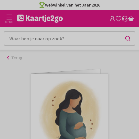
Ga
Webwinkel van het Jaar 2026
naar
de
MENU
inhoud
Terug