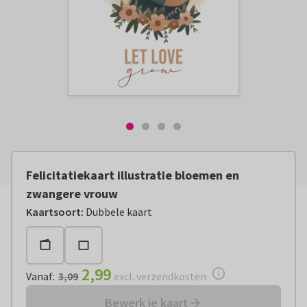
Felicitatiekaart illustratie bloemen en
zwangere vrouw
Vanaf:
€ 2,99
excl. verzendkosten
Kaartsoort
:
Dubbele kaart
2,99
Vanaf
:
3,09
excl. verzendkosten
Bewerk je kaart