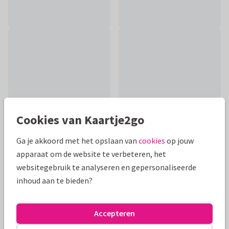
Cookies van Kaartje2go
Ga je akkoord met het opslaan van
cookies
op jouw
apparaat om de website te verbeteren, het
Productinformatie
websitegebruik te analyseren en gepersonaliseerde
inhoud aan te bieden?
Een mooie felicitatie kaart met illustratie van zwangere
vrouw en bloemen om de aanstaande moeder te feliciteren
met haar zwangerschap.
Accepteren