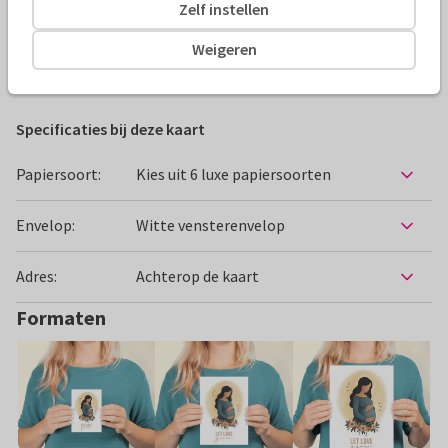
Zelf instellen
Alle kaarten zijn helemaal naar wens aan te passen
Weigeren
Felicitatiekaarten
Linspiration
Zwanger
Specificaties bij deze kaart
Papiersoort:
Kies uit 6 luxe papiersoorten
Envelop:
Witte vensterenvelop
Adres:
Achterop de kaart
Formaten