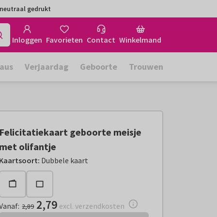
neutraal gedrukt
Inloggen
Favorieten
Contact
Winkelmand
aus
Verjaardag
Geboorte
Trouwen
Felicitatiekaart geboorte meisje
met olifantje
Vanaf:
€ 2,79
excl. verzendkosten
Kaartsoort
:
Dubbele kaart
2,79
Vanaf
:
excl. verzendkosten
2,89