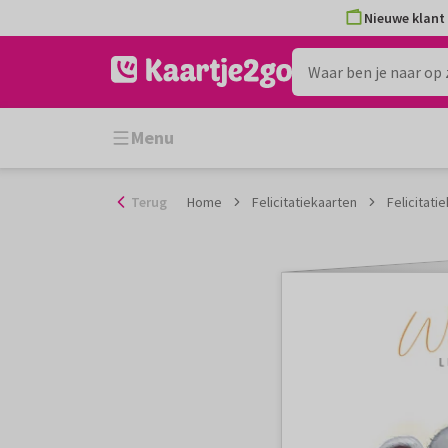
Ga
Nieuwe klant 
naar
de
inhoud
Menu
Terug
Home
Felicitatiekaarten
Felicitati