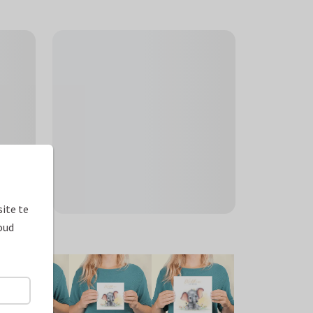
ite te
oud
ormaten