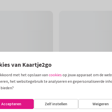
kies van Kaartje2go
akkoord met het opslaan van
cookies
op jouw apparaat om de webs
eren, het websitegebruik te analyseren en gepersonaliseerde inh
F
 bieden?
rverf print, als felicitatie voor
Accepteren
Zelf instellen
Weigeren