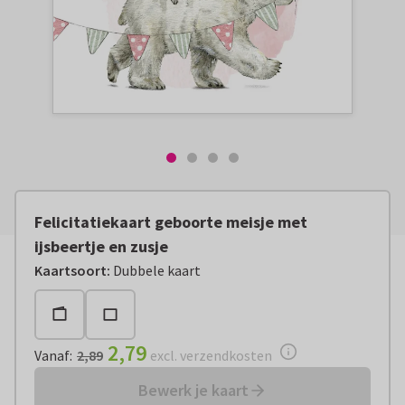
Felicitatiekaart geboorte meisje met
ijsbeertje en zusje
Vanaf:
€ 2,79
excl. verzendkosten
Kaartsoort
:
Dubbele kaart
2,79
Vanaf
:
2,89
excl. verzendkosten
Bewerk je kaart