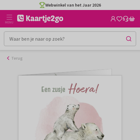
Ga
Webwinkel van het Jaar 2026
naar
de
MENU
inhoud
Terug