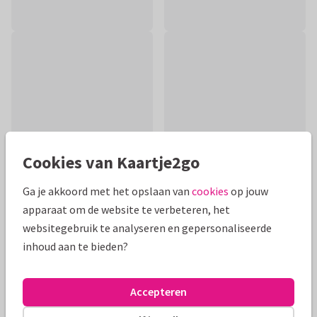
Cookies van Kaartje2go
Ga je akkoord met het opslaan van
cookies
op jouw
apparaat om de website te verbeteren, het
Productinformatie
websitegebruik te analyseren en gepersonaliseerde
inhoud aan te bieden?
Lief felicitatie kaartje voor de geboorte van een meisje met
een trots ijsbeertje en het kleine zusje op de rug. Met
vlaggetjes in groen en roze.
Accepteren