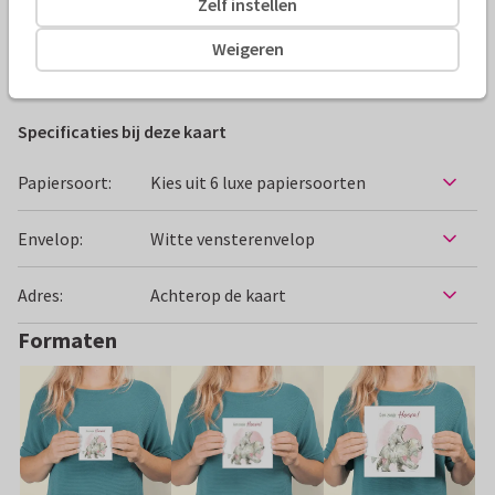
Zelf instellen
Alle kaarten zijn helemaal naar wens aan te passen
Weigeren
Felicitatiekaarten
Iris Hagen
Geboorte
Specificaties bij deze kaart
Papiersoort:
Kies uit 6 luxe papiersoorten
Envelop:
Witte vensterenvelop
Adres:
Achterop de kaart
Formaten