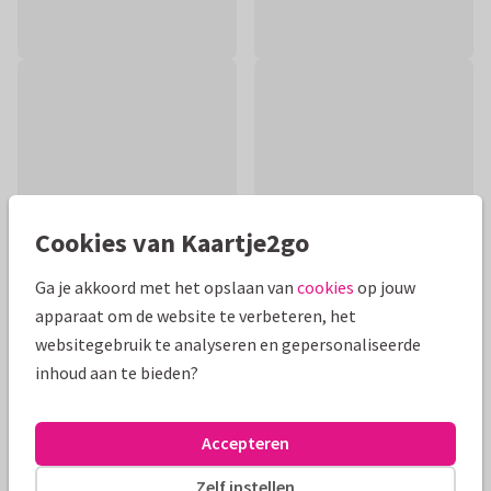
Cookies van Kaartje2go
Ga je akkoord met het opslaan van
cookies
op jouw
apparaat om de website te verbeteren, het
websitegebruik te analyseren en gepersonaliseerde
Productinformatie
inhoud aan te bieden?
Vrolijke felicitatie voor 12,5 jarig huwelijk met geloof hoop
liefde en bijpassende bijbeltekst.
Accepteren
Alle kaarten zijn helemaal naar wens aan te passen
Zelf instellen