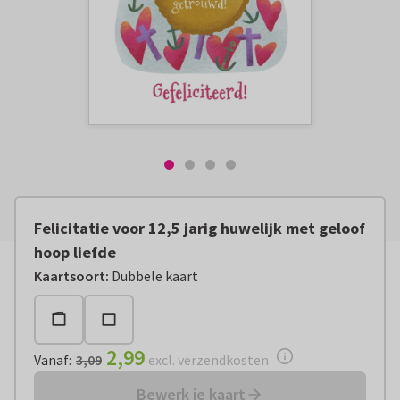
Felicitatie voor 12,5 jarig huwelijk met geloof
hoop liefde
Vanaf:
€ 2,99
excl. verzendkosten
Kaartsoort
:
Dubbele kaart
2,99
Vanaf
:
3,09
excl. verzendkosten
Bewerk je kaart