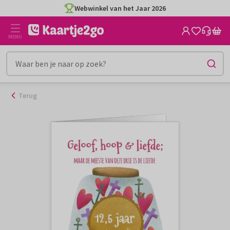
Ga
Webwinkel van het Jaar 2026
naar
de
MENU
inhoud
Terug