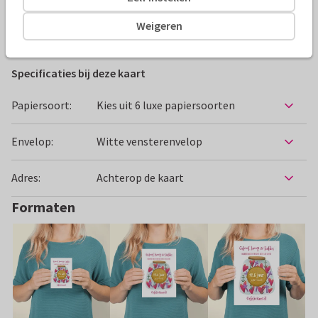
Weigeren
Felicitatiekaarten
Marjoleins Creations
Huwelijksjubil
Specificaties bij deze kaart
Papiersoort:
Kies uit 6 luxe papiersoorten
Envelop:
Witte vensterenvelop
Adres:
Achterop de kaart
Formaten