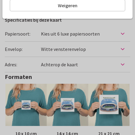
Felicitatiekaarten
Jasmijn Solange Evans Illustration
S
Weigeren
Specificaties bij deze kaart
Papiersoort:
Kies uit 6 luxe papiersoorten
Envelop:
Witte vensterenvelop
Adres:
Achterop de kaart
Formaten
10 x 10 cm
14 x 14 cm
21 x 21 cm