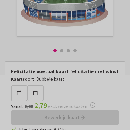
Felicitatie voetbal kaart felicitatie met winst
Vanaf:
€ 2,79
excl. verzendkosten
Kaartsoort
:
Dubbele kaart
2,79
Vanaf
:
2,89
excl. verzendkosten
Bewerk je kaart
Klantwaardering 9.2/10