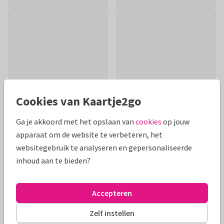
Cookies van Kaartje2go
Ga je akkoord met het opslaan van
cookies
op jouw
apparaat om de website te verbeteren, het
Productinformatie
websitegebruik te analyseren en gepersonaliseerde
inhoud aan te bieden?
Feliciteer iemand met de winst van een voetbalwedstrijd.
Tekst is aanpasbaar.
Accepteren
Alle kaarten zijn helemaal naar wens aan te passen
Zelf instellen