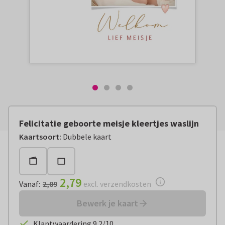
Felicitatie geboorte meisje kleertjes waslijn
Vanaf:
€ 2,79
excl. verzendkosten
Kaartsoort
:
Dubbele kaart
2,79
Vanaf
:
2,89
excl. verzendkosten
Bewerk je kaart
Klantwaardering 9.2/10