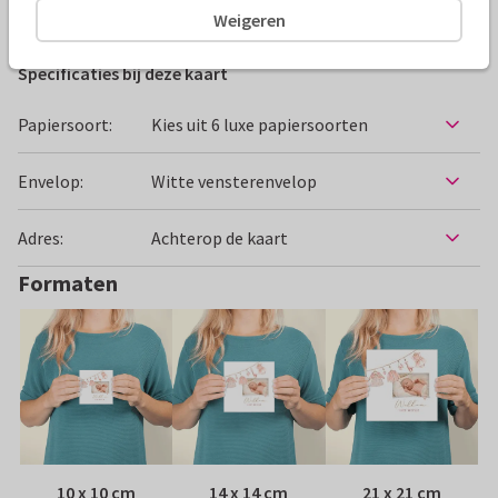
Felicitatiekaarten
Geertje Burgers
Geboorte
Weigeren
Specificaties bij deze kaart
Papiersoort:
Kies uit 6 luxe papiersoorten
Envelop:
Witte vensterenvelop
Adres:
Achterop de kaart
Formaten
10 x 10 cm
14 x 14 cm
21 x 21 cm