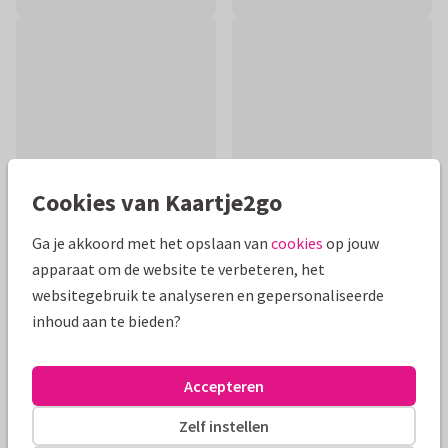
Cookies van Kaartje2go
Ga je akkoord met het opslaan van
cookies
op jouw
apparaat om de website te verbeteren, het
Productinformatie
websitegebruik te analyseren en gepersonaliseerde
inhoud aan te bieden?
Felicitatie voor de geboorte van een meisje met lieve
kleertjes aan een waslijntje en leuke foto van het meisje.
Accepteren
Alle kaarten zijn helemaal naar wens aan te passen
Zelf instellen