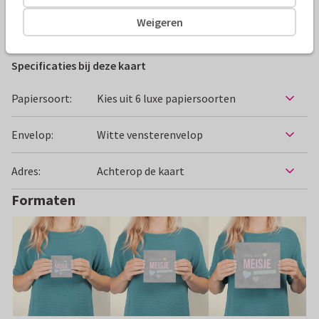
Weigeren
Felicitatiekaarten
Studio Cran
Geboorte
Specificaties bij deze kaart
Papiersoort:
Kies uit 6 luxe papiersoorten
Envelop:
Witte vensterenvelop
Adres:
Achterop de kaart
Formaten