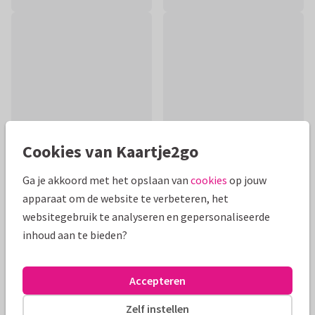
Cookies van Kaartje2go
Ga je akkoord met het opslaan van
cookies
op jouw
apparaat om de website te verbeteren, het
Productinformatie
websitegebruik te analyseren en gepersonaliseerde
Een super leuk felicitatiekaartje van Bar creatief. Grijze
inhoud aan te bieden?
kalkachtergrond met hartjes. Daarop de woorden: Hoera,
een meisje. Gefeliciteerd!
Accepteren
Alle kaarten zijn helemaal naar wens aan te passen
Zelf instellen