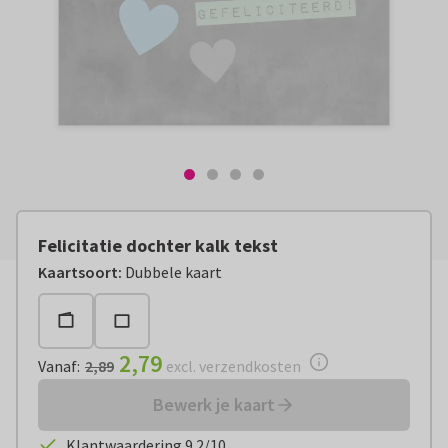
Felicitatie dochter kalk tekst
Vanaf:
€ 2,79
excl. verzendkosten
Kaartsoort
:
Dubbele kaart
2,79
Vanaf
:
2,89
excl. verzendkosten
Bewerk je kaart
Klantwaardering 9.2/10