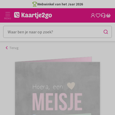
Ga
Webwinkel van het Jaar 2026
naar
de
MENU
inhoud
Terug