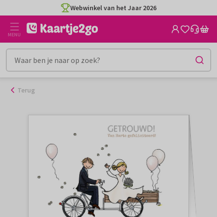
Ga
Webwinkel van het Jaar 2026
naar
de
MENU
inhoud
Terug