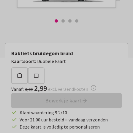
Bakfiets bruidegom bruid
Vanaf:
€ 2,99
excl. verzendkosten
Kaartsoort
:
Dubbele kaart
2,99
Vanaf
:
excl. verzendkosten
3,09
Bewerk je kaart
Klantwaardering 9.2/10
Voor 21:00 uur besteld = vandaag verzonden
Deze kaart is volledig te personaliseren