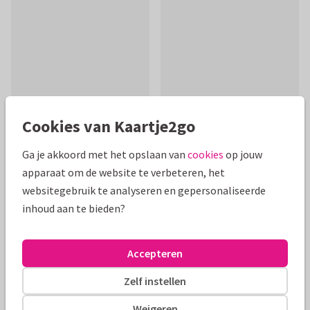
Cookies van Kaartje2go
Productinformatie
Ga je akkoord met het opslaan van
cookies
op jouw
apparaat om de website te verbeteren, het
Prachtig geillustreerde kaart van een bruid en bruidegom op
websitegebruik te analyseren en gepersonaliseerde
een hippe bakfiets, teksten makkelijk te te voegen in kaart!
inhoud aan te bieden?
Anet Illustraties
Alle kaarten zijn helemaal naar wens aan te passen
Accepteren
Zelf instellen
Felicitatiekaarten
Anet van de Vorst
Getrouwd
Weigeren