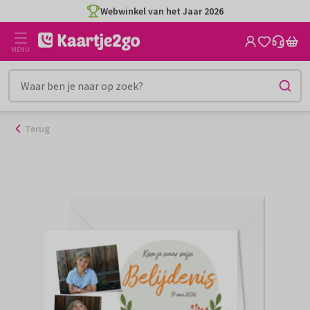
Ga
Webwinkel van het Jaar 2026
naar
de
MENU
inhoud
Terug