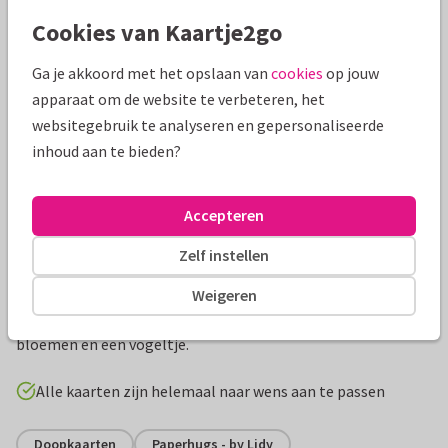
Mooie extra's bij je kaart
Cookies van Kaartje2go
Ga je akkoord met het opslaan van
cookies
op jouw
apparaat om de website te verbeteren, het
websitegebruik te analyseren en gepersonaliseerde
inhoud aan te bieden?
Accepteren
Zelf instellen
Productinformatie
Weigeren
Botanisch uitnodiging voor een belijdenis met eigen foto's,
bloemen en een vogeltje.
Alle kaarten zijn helemaal naar wens aan te passen
Doopkaarten
Paperhugs - by Lidy