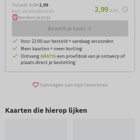
Totaal:
€ 2,99
Totaal:
3,09
2,99
€ 2,99
2,99
per stuk
p/st.
excl. verzendkosten
Bereken je prijs
Bewerk je kaart
Voor 21:00 uur besteld = vandaag verzonden
Meer kaarten = meer korting
Ontvang
GRATIS
een proefdruk van je ontwerp of
plaats direct je bestelling
Toevoegen aan mijn favorieten
Kaarten die hierop lijken