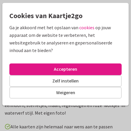
Mooie extra's bij je kaart
Cookies van Kaartje2go
Ga je akkoord met het opslaan van
cookies
op jouw
apparaat om de website te verbeteren, het
websitegebruik te analyseren en gepersonaliseerde
inhoud aan te bieden?
Accepteren
Zelf instellen
Productinformatie
Weigeren
Lieve uitnodiging voor een vormsel van een meisje met
eenhoorn, sterretjes, maan, regenbogen en roze 'wolkjes' in
waterverf stijl. Met eigen foto!
Alle kaarten zijn helemaal naar wens aan te passen