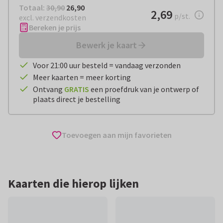
Totaal:
€ 26,90
Totaal:
30,90
26,90
€ 2,69
2,69
per stuk
p/st.
excl. verzendkosten
Bereken je prijs
Bewerk je kaart
Voor 21:00 uur besteld = vandaag verzonden
Meer kaarten = meer korting
Ontvang
GRATIS
een proefdruk van je ontwerp of
plaats direct je bestelling
Toevoegen aan mijn favorieten
Kaarten die hierop lijken