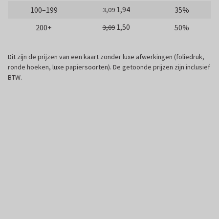
1,94
100–199
35%
3,09
1,50
200+
50%
3,09
Dit zijn de prijzen van een kaart zonder luxe afwerkingen (foliedruk,
ronde hoeken, luxe papiersoorten). De getoonde prijzen zijn inclusief
BTW.