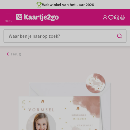
Ga
Webwinkel van het Jaar 2026
naar
de
MENU
inhoud
Terug