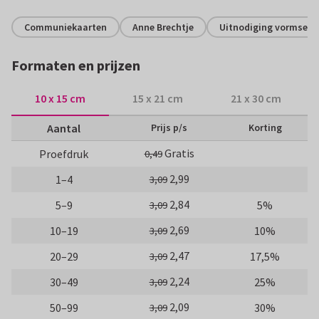
Communiekaarten
Anne Brechtje
Uitnodiging vormsel
Formaten en prijzen
10 x 15 cm
15 x 21 cm
21 x 30 cm
Aantal
Prijs p/s
Korting
Gratis
Proefdruk
0,49
2,99
1–4
3,09
2,84
5–9
5%
3,09
2,69
10–19
10%
3,09
2,47
20–29
17,5%
3,09
2,24
30–49
25%
3,09
2,09
50–99
30%
3,09