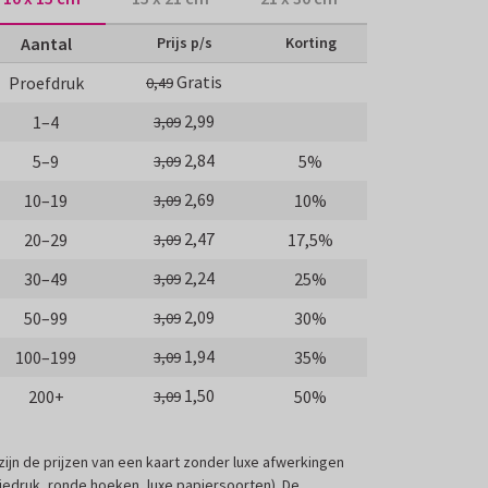
Aantal
Prijs p/s
Korting
Gratis
Proefdruk
0,49
2,99
1–4
3,09
2,84
5–9
5%
3,09
2,69
10–19
10%
3,09
2,47
20–29
17,5%
3,09
2,24
30–49
25%
3,09
2,09
50–99
30%
3,09
1,94
100–199
35%
3,09
1,50
200+
50%
3,09
 zijn de prijzen van een kaart zonder luxe afwerkingen
liedruk, ronde hoeken, luxe papiersoorten). De