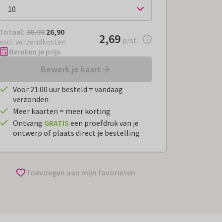
Totaal:
€ 26,90
Totaal:
30,90
26,90
€ 2,69
2,69
per stuk
p/st.
excl. verzendkosten
Bereken je prijs
Bewerk je kaart
Voor 21:00 uur besteld = vandaag
verzonden
Meer kaarten = meer korting
Ontvang
GRATIS
een proefdruk van je
ontwerp of plaats direct je bestelling
Toevoegen aan mijn favorieten