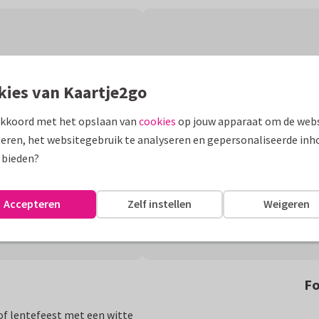
kies van Kaartje2go
akkoord met het opslaan van
cookies
op jouw apparaat om de webs
eren, het websitegebruik te analyseren en gepersonaliseerde inh
 bieden?
Accepteren
Zelf instellen
Weigeren
Fo
of lentefeest met een witte