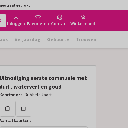
neutraal gedrukt
Inloggen
Favorieten
Contact
Winkelmand
aus
Verjaardag
Geboorte
Trouwen
Uitnodiging eerste communie met
duif , waterverf en goud
Kaartsoort
:
Dubbele kaart
Aantal kaarten
: