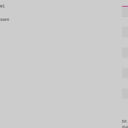
e).
assen
Dit
(fo