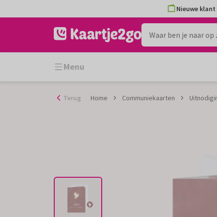
Ga
Nieuwe klant 
naar
de
inhoud
Menu
Terug
Home
Communiekaarten
Uitnodigi