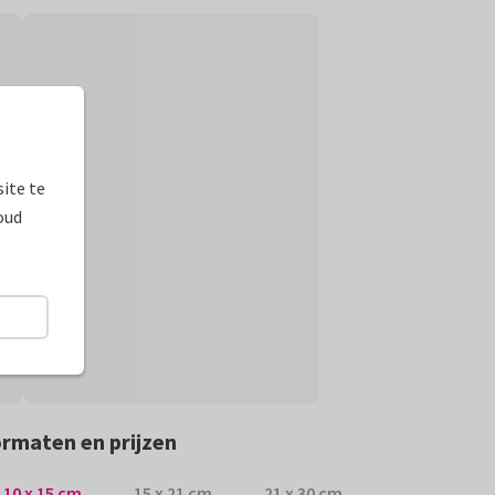
ite te
oud
rmaten en prijzen
10 x 15 cm
15 x 21 cm
21 x 30 cm