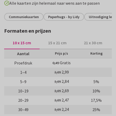
Alle kaarten zijn helemaal naar wens aan te passen
Communiekaarten
Paperhugs - by Lidy
Uitnodiging lent
Formaten en prijzen
10 x 15 cm
15 x 21 cm
21 x 30 cm
Aantal
Prijs p/s
Korting
Gratis
Proefdruk
0,49
2,99
1–4
3,09
2,84
5–9
5%
3,09
2,69
10–19
10%
3,09
2,47
20–29
17,5%
3,09
2,24
30–49
25%
3,09