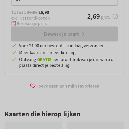
Totaal:
€ 26,90
Totaal:
30,90
26,90
€ 2,69
2,69
per stuk
p/st.
excl. verzendkosten
Bereken je prijs
Bewerk je kaart
Voor 21:00 uur besteld = vandaag verzonden
Meer kaarten = meer korting
Ontvang
GRATIS
een proefdruk van je ontwerp of
plaats direct je bestelling
Toevoegen aan mijn favorieten
Kaarten die hierop lijken