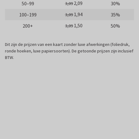
2,09
50–99
30%
3,09
1,94
100–199
35%
3,09
1,50
200+
50%
3,09
Dit zijn de prijzen van een kaart zonder luxe afwerkingen (foliedruk,
ronde hoeken, luxe papiersoorten). De getoonde prijzen zijn inclusief
BTW.