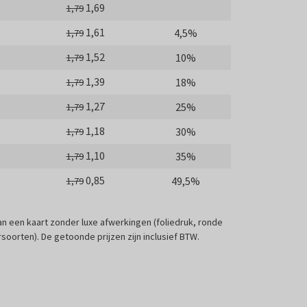
1,69
1,79
1,61
4,5%
1,79
1,52
10%
1,79
1,39
18%
1,79
1,27
25%
1,79
1,18
30%
1,79
1,10
35%
1,79
0,85
49,5%
1,79
 van een kaart zonder luxe afwerkingen (foliedruk, ronde
soorten). De getoonde prijzen zijn inclusief BTW.