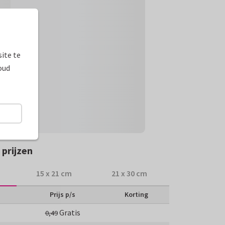
ite te
oud
prijzen
15 x 21 cm
21 x 30 cm
Prijs p/s
Korting
Gratis
0,49