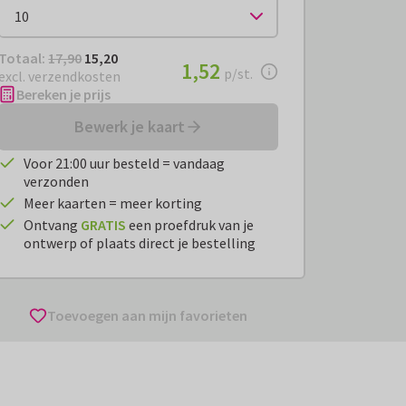
Totaal:
€ 15,20
Totaal:
17,90
15,20
€ 1,52
1,52
per stuk
p/st.
excl. verzendkosten
Bereken je prijs
Bewerk je kaart
Voor 21:00 uur besteld = vandaag
verzonden
Meer kaarten = meer korting
Ontvang
GRATIS
een proefdruk van je
ontwerp of plaats direct je bestelling
Toevoegen aan mijn favorieten