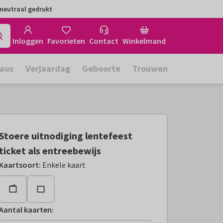
neutraal gedrukt
Inloggen
Favorieten
Contact
Winkelmand
aus
Verjaardag
Geboorte
Trouwen
Stoere uitnodiging lentefeest
ticket als entreebewijs
Kaartsoort
:
Enkele kaart
Aantal kaarten
: