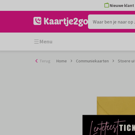
Ga
Nieuwe klant 
naar
de
inhoud
Menu
Terug
Home
Communiekaarten
Stoere ui