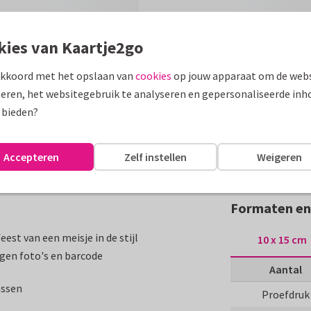
kies van Kaartje2go
akkoord met het opslaan van
cookies
op jouw apparaat om de webs
eren, het websitegebruik te analyseren en gepersonaliseerde inh
 bieden?
Accepteren
Zelf instellen
Weigeren
Formaten en 
est van een meisje in de stijl
10 x 15 cm
igen foto's en barcode
Aantal
assen
Proefdruk