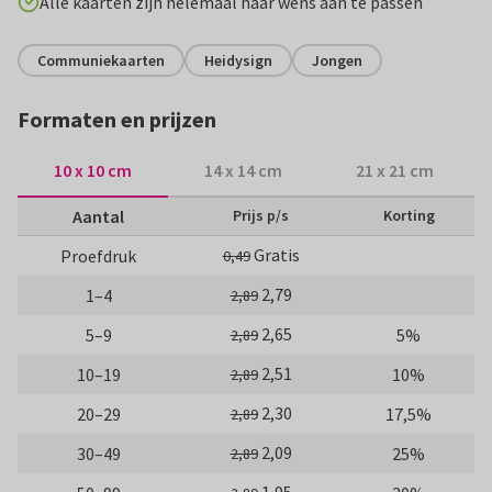
Alle kaarten zijn helemaal naar wens aan te passen
Communiekaarten
Heidysign
Jongen
Formaten en prijzen
10 x 10 cm
14 x 14 cm
21 x 21 cm
Aantal
Prijs p/s
Korting
Gratis
Proefdruk
0,49
2,79
1–4
2,89
2,65
5–9
5%
2,89
2,51
10–19
10%
2,89
2,30
20–29
17,5%
2,89
2,09
30–49
25%
2,89