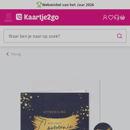
Ga
Webwinkel van het Jaar 2026
naar
de
MENU
inhoud
Terug