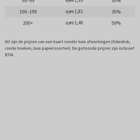
1,95
50–99
30%
2,89
1,81
100–199
35%
2,89
1,40
200+
50%
2,89
Dit zijn de prijzen van een kaart zonder luxe afwerkingen (foliedruk,
ronde hoeken, luxe papiersoorten). De getoonde prijzen zijn inclusief
BTW.