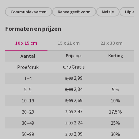
Communiekaarten
Renee geeft vorm
Meisje
Hip en 
Formaten en prijzen
10 x 15 cm
15 x 21 cm
21 x 30 cm
Aantal
Prijs p/s
Korting
Gratis
Proefdruk
0,49
2,99
1–4
3,09
2,84
5–9
5%
3,09
2,69
10–19
10%
3,09
2,47
20–29
17,5%
3,09
2,24
30–49
25%
3,09
2,09
50–99
30%
3,09