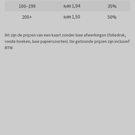
1,94
100–199
35%
3,09
1,50
200+
50%
3,09
Dit zijn de prijzen van een kaart zonder luxe afwerkingen (foliedruk,
ronde hoeken, luxe papiersoorten). De getoonde prijzen zijn inclusief
BTW.