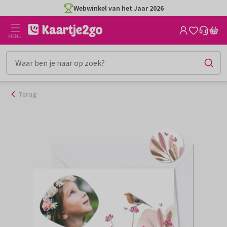
Ga
Webwinkel van het Jaar 2026
naar
de
MENU
inhoud
Terug