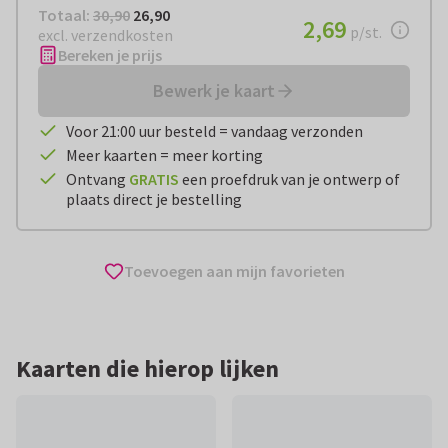
Totaal:
€ 26,90
Totaal:
30,90
26,90
€ 2,69
2,69
per stuk
p/st.
excl. verzendkosten
Bereken je prijs
Bewerk je kaart
Voor 21:00 uur besteld = vandaag verzonden
Meer kaarten = meer korting
Ontvang
GRATIS
een proefdruk van je ontwerp of
plaats direct je bestelling
Toevoegen aan mijn favorieten
Kaarten die hierop lijken