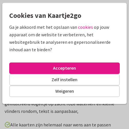
Mooie extra's bij je kaart
Cookies van Kaartje2go
Ga je akkoord met het opslaan van
cookies
op jouw
apparaat om de website te verbeteren, het
websitegebruik te analyseren en gepersonaliseerde
inhoud aan te bieden?
Accepteren
Zelf instellen
Productinformatie
Weigeren
Uitnodiging met kleurrijke bladeren, veldbloemen en
geïllustreerd vogeltje op zacht roze waterverf en kleine
vlinders rondom, tekst is aanpasbaar,
Alle kaarten zijn helemaal naar wens aan te passen