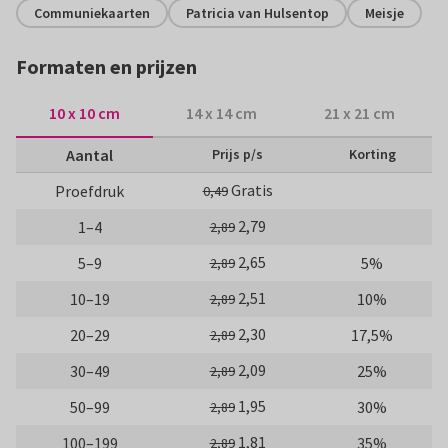
Communiekaarten
Patricia van Hulsentop
Meisje
Formaten en prijzen
10 x 10 cm
14 x 14 cm
21 x 21 cm
Aantal
Prijs p/s
Korting
Gratis
Proefdruk
0,49
2,79
1–4
2,89
2,65
5–9
5%
2,89
2,51
10–19
10%
2,89
2,30
20–29
17,5%
2,89
2,09
30–49
25%
2,89
1,95
50–99
30%
2,89
1,81
100–199
35%
2,89