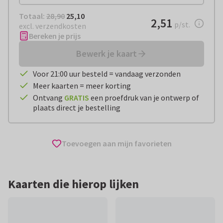
Totaal:
€ 25,10
Totaal:
28,90
25,10
€ 2,51
2,51
per stuk
p/st.
excl. verzendkosten
Bereken je prijs
Bewerk je kaart
Voor 21:00 uur besteld = vandaag verzonden
Meer kaarten = meer korting
Ontvang
GRATIS
een proefdruk van je ontwerp of
plaats direct je bestelling
Toevoegen aan mijn favorieten
Kaarten die hierop lijken