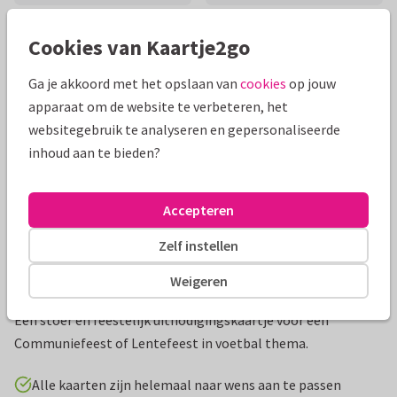
Cookies van Kaartje2go
Mooie extra's bij je kaart
Ga je akkoord met het opslaan van
cookies
op jouw
apparaat om de website te verbeteren, het
websitegebruik te analyseren en gepersonaliseerde
inhoud aan te bieden?
Accepteren
Zelf instellen
Weigeren
Productinformatie
Een stoer en feestelijk uitnodigingskaartje voor een
Communiefeest of Lentefeest in voetbal thema.
Alle kaarten zijn helemaal naar wens aan te passen