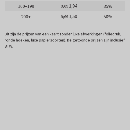
1,94
100–199
35%
3,09
1,50
200+
50%
3,09
Dit zijn de prijzen van een kaart zonder luxe afwerkingen (foliedruk,
ronde hoeken, luxe papiersoorten). De getoonde prijzen zijn inclusief
BTW.