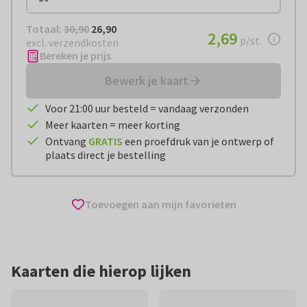
Totaal:
€ 26,90
Totaal:
30,90
26,90
€ 2,69
2,69
per stuk
p/st.
excl. verzendkosten
Bereken je prijs
Bewerk je kaart
Voor 21:00 uur besteld = vandaag verzonden
Meer kaarten = meer korting
Ontvang
GRATIS
een proefdruk van je ontwerp of
plaats direct je bestelling
Toevoegen aan mijn favorieten
Kaarten die hierop lijken