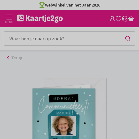
Ga
Webwinkel van het Jaar 2026
naar
de
MENU
inhoud
Terug