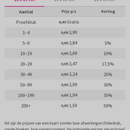
Aantal
Prijs p/s
Korting
Gratis
Proefdruk
0,49
2,99
1–4
3,09
2,84
5–9
5%
3,09
2,69
10–19
10%
3,09
2,47
20–29
17,5%
3,09
2,24
30–49
25%
3,09
2,09
50–99
30%
3,09
1,94
100–199
35%
3,09
1,50
200+
50%
3,09
Dit zijn de prijzen van een kaart zonder luxe afwerkingen (foliedruk,
ronde hoeken, luxe papiersoorten). De getoonde prijzen zijn inclusief