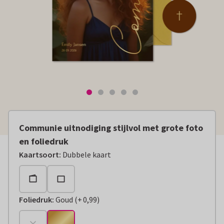
Communie uitnodiging stijlvol met grote foto
en foliedruk
Kaartsoort
:
Dubbele kaart
Foliedruk
:
Goud
(
+
0,99
)
+
€ 0,99