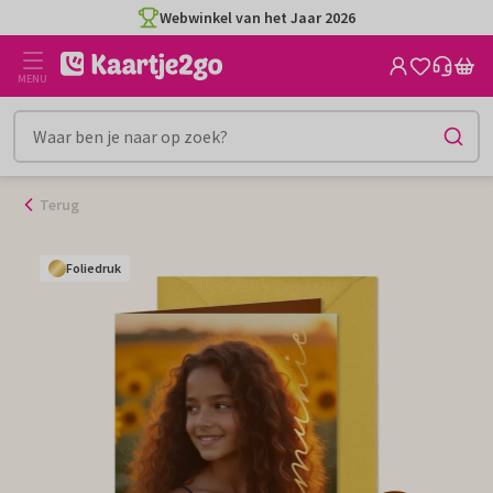
Ga
Webwinkel van het Jaar 2026
naar
de
MENU
inhoud
Terug
Foliedruk
Foliedruk
Foliedruk
Foliedruk
Foliedruk