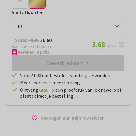
Aantal kaarten
:
Totaal:
€ 36,80
Totaal:
40,80
36,80
€ 3,68
3,68
per stuk
p/st.
excl. verzendkosten
Bereken je prijs
Bewerk je kaart
Voor 21:00 uur besteld = vandaag verzonden
Meer kaarten = meer korting
Ontvang
GRATIS
een proefdruk van je ontwerp of
plaats direct je bestelling
Toevoegen aan mijn favorieten