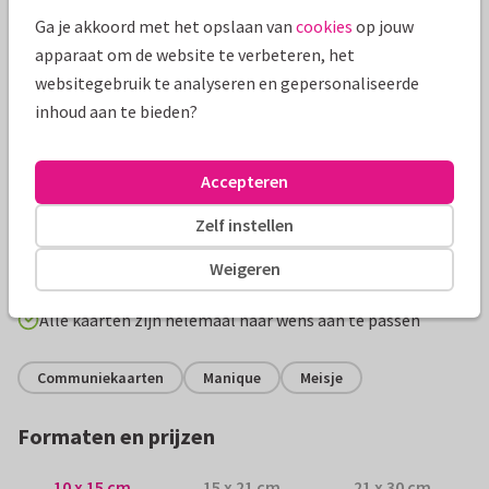
Ga je akkoord met het opslaan van
cookies
op jouw
apparaat om de website te verbeteren, het
websitegebruik te analyseren en gepersonaliseerde
inhoud aan te bieden?
Productinformatie
Accepteren
Stijlvolle en minimalistische uitnodiging voor een
Zelf instellen
communiefeest met een grote foto op de achtergrond en
Weigeren
een foliedruk tekst.
Alle kaarten zijn helemaal naar wens aan te passen
Communiekaarten
Manique
Meisje
Formaten en prijzen
10 x 15 cm
15 x 21 cm
21 x 30 cm