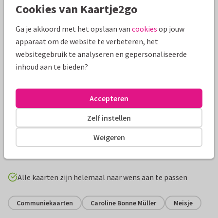
Cookies van Kaartje2go
Ga je akkoord met het opslaan van
cookies
op jouw
apparaat om de website te verbeteren, het
websitegebruik te analyseren en gepersonaliseerde
inhoud aan te bieden?
Accepteren
Zelf instellen
Productinformatie
Weigeren
Romantische communie uitnodiging met bloemen, hout
hart en ruimte om je eigen foto te plaatsen.
Alle kaarten zijn helemaal naar wens aan te passen
Communiekaarten
Caroline Bonne Müller
Meisje