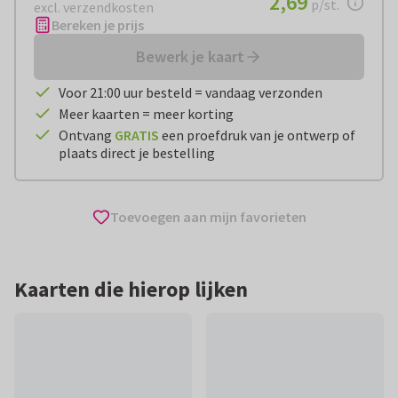
2,69
p/st.
excl. verzendkosten
Bereken je prijs
Bewerk je kaart
Voor 21:00 uur besteld = vandaag verzonden
Meer kaarten = meer korting
Ontvang
GRATIS
een proefdruk van je ontwerp of
plaats direct je bestelling
Toevoegen aan mijn favorieten
Kaarten die hierop lijken