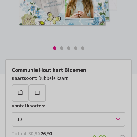
Communie Hout hart Bloemen
Kaartsoort
:
Dubbele kaart
Aantal kaarten
:
Totaal:
€ 26,90
Totaal:
30,90
26,90
€ 2,69
per stuk