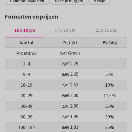
Communiekaarten
Geertje Burgers
Meisje
Formaten en prijzen
10 x 10 cm
14 x 14 cm
21 x 21 cm
Aantal
Prijs p/s
Korting
Gratis
Proefdruk
0,49
2,79
1–4
2,89
2,65
5–9
5%
2,89
2,51
10–19
10%
2,89
2,30
20–29
17,5%
2,89
2,09
30–49
25%
2,89
1,95
50–99
30%
2,89
1,81
100–199
35%
2,89