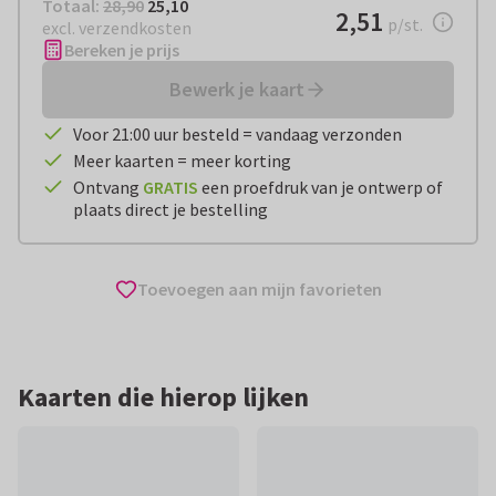
Totaal:
€ 25,10
Totaal:
28,90
25,10
€ 2,51
2,51
per stuk
p/st.
excl. verzendkosten
Bereken je prijs
Bewerk je kaart
Voor 21:00 uur besteld = vandaag verzonden
Meer kaarten = meer korting
Ontvang
GRATIS
een proefdruk van je ontwerp of
plaats direct je bestelling
Toevoegen aan mijn favorieten
Kaarten die hierop lijken