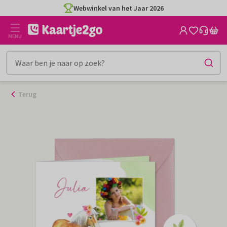
Ga
Webwinkel van het Jaar 2026
naar
de
MENU
inhoud
Terug