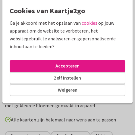
Mooie extra's bij je kaart
Cookies van Kaartje2go
Ga je akkoord met het opslaan van
cookies
op jouw
apparaat om de website te verbeteren, het
websitegebruik te analyseren en gepersonaliseerde
inhoud aan te bieden?
Accepteren
Zelf instellen
Productinformatie
Weigeren
Communiefeestje voor een meisje met lief paardje versierd
met gekleurde bloemen gemaakt in aquarel.
Alle kaarten zijn helemaal naar wens aan te passen