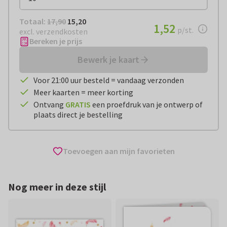
Totaal:
€ 15,20
Totaal:
17,90
15,20
€ 1,52
1,52
per stuk
p/st.
excl. verzendkosten
Bereken je prijs
Bewerk je kaart
Voor 21:00 uur besteld = vandaag verzonden
Meer kaarten = meer korting
Ontvang
GRATIS
een proefdruk van je ontwerp of
plaats direct je bestelling
Toevoegen aan mijn favorieten
Nog meer in deze stijl