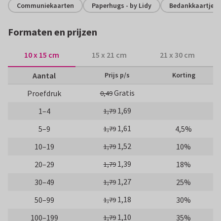
Communiekaarten
Paperhugs - by Lidy
Bedankkaartjes
Formaten en prijzen
10 x 15 cm
15 x 21 cm
21 x 30 cm
Aantal
Prijs p/s
Korting
Gratis
Proefdruk
0,49
1,69
1–4
1,79
1,61
5–9
4,5%
1,79
1,52
10–19
10%
1,79
1,39
20–29
18%
1,79
1,27
30–49
25%
1,79
1,18
50–99
30%
1,79
1,10
100–199
35%
1,79