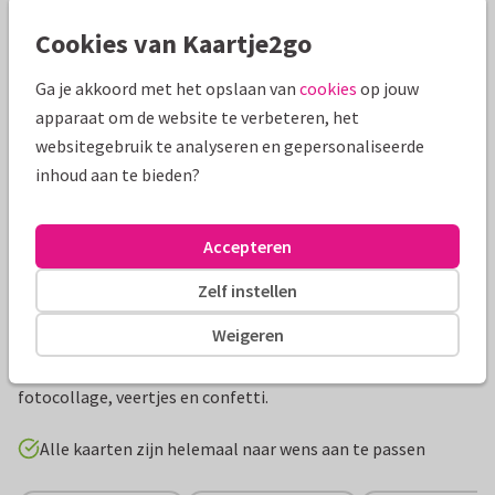
Mooie extra's bij je kaart
Cookies van Kaartje2go
Ga je akkoord met het opslaan van
cookies
op jouw
apparaat om de website te verbeteren, het
websitegebruik te analyseren en gepersonaliseerde
inhoud aan te bieden?
Accepteren
Zelf instellen
Productinformatie
Weigeren
Hip bedankkaartje voor een communie of lentefeest met
fotocollage, veertjes en confetti.
Alle kaarten zijn helemaal naar wens aan te passen