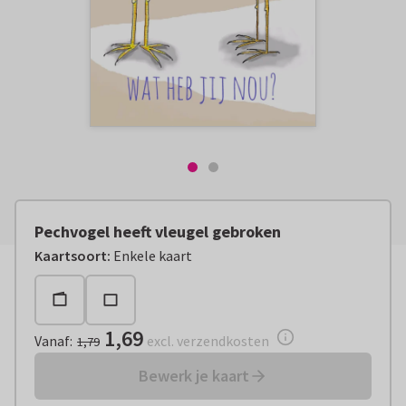
Pechvogel heeft vleugel gebroken
Vanaf:
€ 1,69
excl. verzendkosten
Kaartsoort
:
Enkele kaart
1,69
Vanaf
:
excl. verzendkosten
1,79
Bewerk je kaart