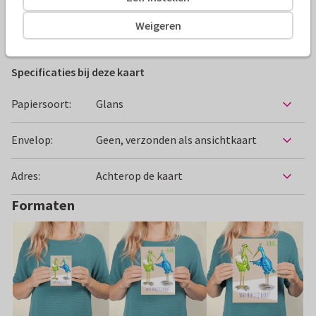
Weigeren
Beterschapskaarten
Enny Schouten
Kind
Iets geb
Specificaties bij deze kaart
Papiersoort:
Glans
Envelop:
Geen, verzonden als ansichtkaart
Adres:
Achterop de kaart
Formaten