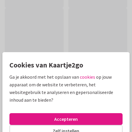
Cookies van Kaartje2go
Ga je akkoord met het opslaan van
cookies
op jouw
apparaat om de website te verbeteren, het
Productinformatie
websitegebruik te analyseren en gepersonaliseerde
Pechvogel heeft zijn vleugel gebroken. Stuur deze kaart naar
inhoud aan te bieden?
je eigen pechvogel om hem of haar op te beuren. Pas de
naam en eventueel tekst aan.
Accepteren
Alle kaarten zijn helemaal naar wens aan te passen
Zelf instellen