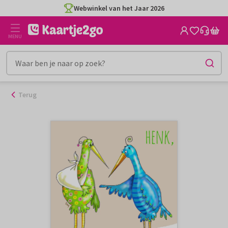
Ga
Webwinkel van het Jaar 2026
naar
de
MENU
inhoud
Terug