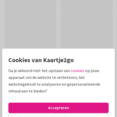
Cookies van Kaartje2go
Ga je akkoord met het opslaan van
cookies
op jouw
apparaat om de website te verbeteren, het
Productinformatie
websitegebruik te analyseren en gepersonaliseerde
inhoud aan te bieden?
Mooie beterschapskaart hartjes op rode achtergrond
(aanpasbaar). Alle teksten kan je aanpassen. Ook de witte
binnenzijde kan je veranderen.
Accepteren