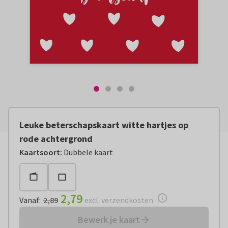
Leuke beterschapskaart witte hartjes op
rode achtergrond
Vanaf:
€ 2,79
excl. verzendkosten
Kaartsoort
:
Dubbele kaart
2,79
Vanaf
:
2,89
excl. verzendkosten
Bewerk je kaart