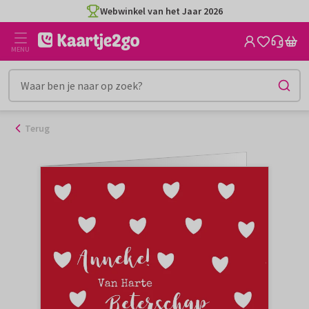
Ga
Webwinkel van het Jaar 2026
naar
de
MENU
inhoud
Terug