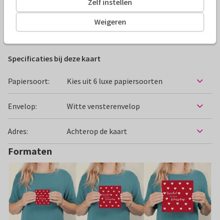
Zelf instellen
Alle kaarten zijn helemaal naar wens aan te passen
Weigeren
Beterschapskaarten
Hans Elsenburg
Vrouw
Specificaties bij deze kaart
Papiersoort:
Kies uit 6 luxe papiersoorten
Envelop:
Witte vensterenvelop
Adres:
Achterop de kaart
Formaten